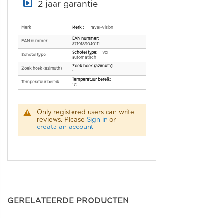
2 jaar garantie
Specificaties
Merk
Travel-Vision
EAN nummer
8719189040111
Vol
Schotel type
automatisch
Zoek hoek (azimuth)
°
Temperatuur bereik
°C
Only registered users can write
reviews. Please
Sign in
or
create an account
GERELATEERDE PRODUCTEN