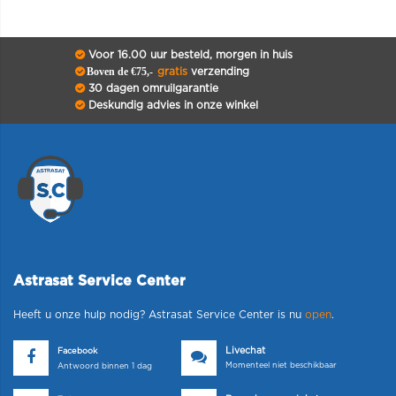
Voor 16.00 uur besteld, morgen in huis
Boven de €75,-
gratis
verzending
30 dagen omruilgarantie
Deskundig advies in onze winkel
Astrasat Service Center
Heeft u onze hulp nodig? Astrasat Service Center is nu
open
.
Livechat
Facebook
Momenteel niet beschikbaar
Antwoord binnen 1 dag