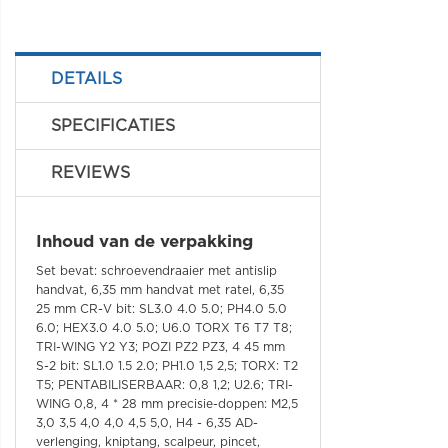
DETAILS
SPECIFICATIES
REVIEWS
Inhoud van de verpakking
Set bevat: schroevendraaier met antislip
handvat, 6,35 mm handvat met ratel, 6,35
25 mm CR-V bit: SL3.0 4.0 5.0; PH4.0 5.0
6.0; HEX3.0 4.0 5.0; U6.0 TORX T6 T7 T8;
TRI-WING Y2 Y3; POZI PZ2 PZ3, 4 45 mm
S-2 bit: SL1.0 1.5 2.0; PH1.0 1,5 2,5; TORX: T2
T5; PENTABILISERBAAR: 0,8 1,2; U2.6; TRI-
WING 0,8, 4 * 28 mm precisie-doppen: M2,5
3,0 3,5 4,0 4,0 4,5 5,0, H4 - 6,35 AD-
verlenging, kniptang, scalpeur, pincet,