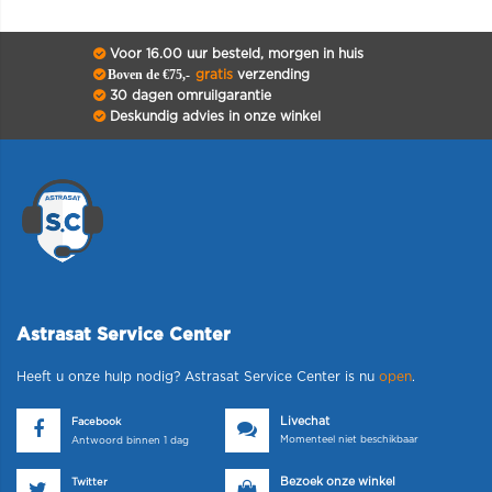
Voor 16.00 uur besteld, morgen in huis
Boven de €75,-
gratis
verzending
30 dagen omruilgarantie
Deskundig advies in onze winkel
Astrasat Service Center
Heeft u onze hulp nodig? Astrasat Service Center is nu
open
.
Livechat
Facebook
Momenteel niet beschikbaar
Antwoord binnen 1 dag
Bezoek onze winkel
Twitter