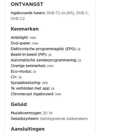
ONTVANGST
Ingebouwde tuners:
DVB-T2 (H.265), DVB-C,
DVB-C2
Kenmerken
Ambilight:
nee
Dvd-speler:
nee
Elektronische programmagids (EPG):
ja
Beeld-in-beeld (PiP):
ja
Automatische zenderprogrammering:
ja
Overige kenmerken:
nee
Eco-modus:
ja
CI+:
ja
Spraakbesturing:
nee
Te verbinden met app:
ja
Chromecast ingebouwd:
nee
Geluid
Muziekvermogen:
20 W
Geluidssysteem:
Geïntegreerde luidsprekers
Aansluitingen