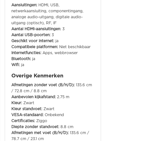
Aansluitingen:
HDMI, USB,
netwerkaansluiting, componentingang,
analoge audio-uitgang, digitale audio-
uitgang (optisch), RF, IF
Aantal HDMI-aansluitingen
: 3
Aantal USB-poorten:
3
Geschikt voor internet:
ja
Compatibele platformen:
Niet beschikbaar
Internetfuncties:
Apps, webbrowser
Bluetooth:
ja
Wifi:
ja
Overige Kenmerken
Afmetingen zonder voet (B/H/D):
135.6 cm
/ 72.8 cm / 8.8 cm
Aanbevolen kijkafstand:
2.75 m
Kleur:
Zwart
Kleur standvoet:
Zwart
VESA-standaard:
Onbekend
Certificaties:
Ziggo
Diepte zonder standvoet:
8.8 cm
Afmetingen met voet (B/H/D):
135.6 cm /
78.7 cm / 23.1 cm