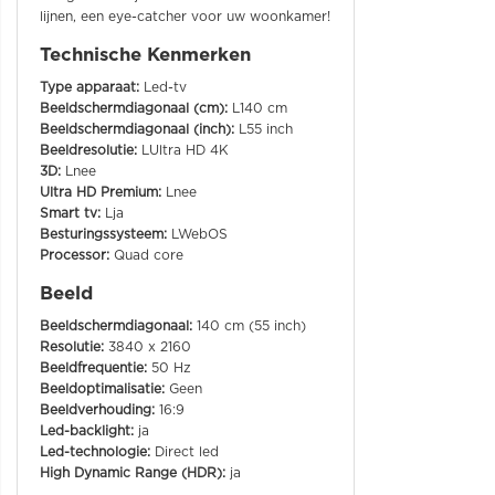
lijnen, een eye-catcher voor uw woonkamer!
Technische Kenmerken
Type apparaat:
Led-tv
Beeldschermdiagonaal (cm):
L140 cm
Beeldschermdiagonaal (inch):
L55 inch
Beeldresolutie:
LUltra HD 4K
3D:
Lnee
Ultra HD Premium:
Lnee
Smart tv:
Lja
Besturingssysteem:
LWebOS
Processor:
Quad core
Beeld
Beeldschermdiagonaal:
140 cm (55 inch)
Resolutie:
3840 x 2160
Beeldfrequentie:
50 Hz
Beeldoptimalisatie:
Geen
Beeldverhouding:
16:9
Led-backlight:
ja
Led-technologie:
Direct led
High Dynamic Range (HDR):
ja