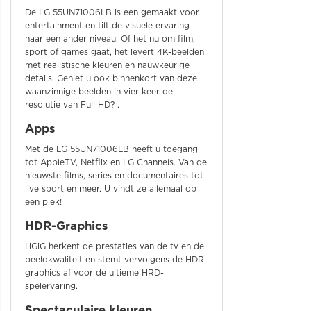
De LG 55UN71006LB is een gemaakt voor
entertainment en tilt de visuele ervaring
naar een ander niveau. Of het nu om film,
sport of games gaat, het levert 4K-beelden
met realistische kleuren en nauwkeurige
details. Geniet u ook binnenkort van deze
waanzinnige beelden in vier keer de
resolutie van Full HD? .
Apps
Met de LG 55UN71006LB heeft u toegang
tot AppleTV, Netflix en LG Channels. Van de
nieuwste films, series en documentaires tot
live sport en meer. U vindt ze allemaal op
een plek!
HDR-Graphics
HGiG herkent de prestaties van de tv en de
beeldkwaliteit en stemt vervolgens de HDR-
graphics af voor de ultieme HRD-
spelervaring.
Spectaculaire kleuren