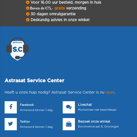
Voor 16.00 uur besteld, morgen in huis
Boven de €75,-
gratis
verzending
30 dagen omruilgarantie
Deskundig advies in onze winkel
Astrasat Service Center
Heeft u onze hulp nodig? Astrasat Service Center is nu
open
.
Livechat
Facebook
Momenteel niet beschikbaar
Antwoord binnen 1 dag
Bezoek onze winkel
Twitter
Bornholmstraat 8, Groningen
Antwoord binnen 1 dag