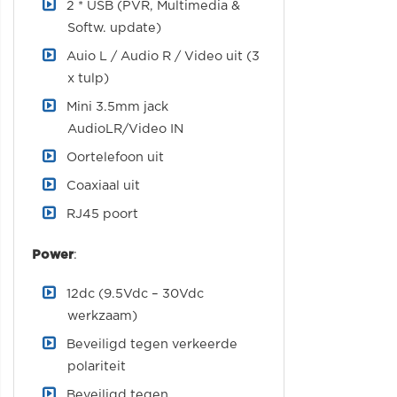
2 * USB (PVR, Multimedia &
Softw. update)
Auio L / Audio R / Video uit (3
x tulp)
Mini 3.5mm jack
AudioLR/Video IN
Oortelefoon uit
Coaxiaal uit
RJ45 poort
Power
:
12dc (9.5Vdc – 30Vdc
werkzaam)
Beveiligd tegen verkeerde
polariteit
Beveiligd tegen