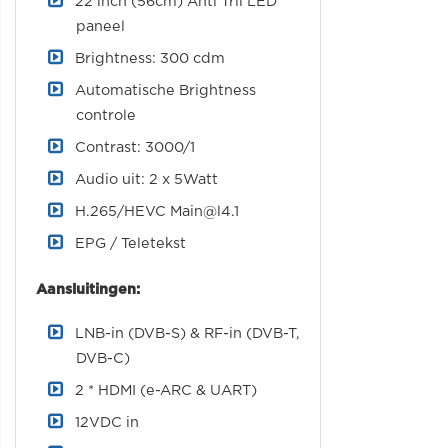
22 inch (56cm) Anti Tril LED
paneel
Brightness: 300 cdm
Automatische Brightness
controle
Contrast: 3000/1
Audio uit: 2 x 5Watt
H.265/HEVC
Main@l4.1
EPG / Teletekst
Aansluitingen:
LNB-in (DVB-S) & RF-in (DVB-T,
DVB-C)
2 * HDMI (e-ARC & UART)
12VDC in