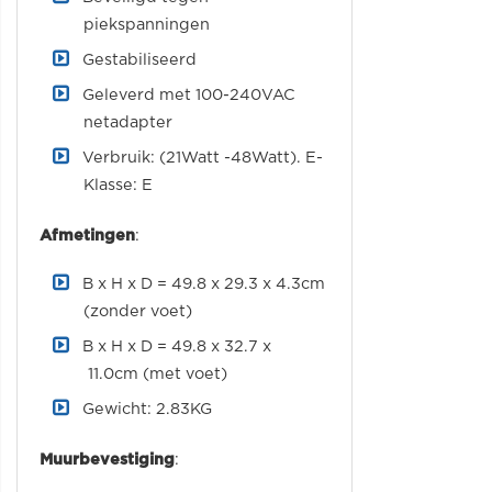
piekspanningen
Gestabiliseerd
Geleverd met 100-240VAC
netadapter
Verbruik: (21Watt -48Watt). E-
Klasse: E
Afmetingen
:
B x H x D = 49.8 x 29.3 x 4.3cm
(zonder voet)
B x H x D = 49.8 x 32.7 x
11.0cm (met voet)
Gewicht: 2.83KG
Muurbevestiging
: