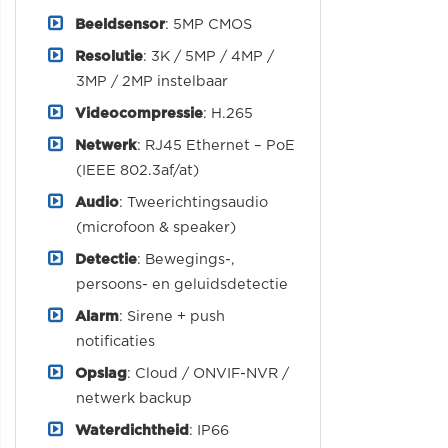
Beeldsensor
: 5MP CMOS
Resolutie
: 3K / 5MP / 4MP /
3MP / 2MP instelbaar
Videocompressie
: H.265
Netwerk
: RJ45 Ethernet – PoE
(IEEE 802.3af/at)
Audio
: Tweerichtingsaudio
(microfoon & speaker)
Detectie
: Bewegings-,
persoons- en geluidsdetectie
Alarm
: Sirene + push
notificaties
Opslag
: Cloud / ONVIF-NVR /
netwerk backup
Waterdichtheid
: IP66