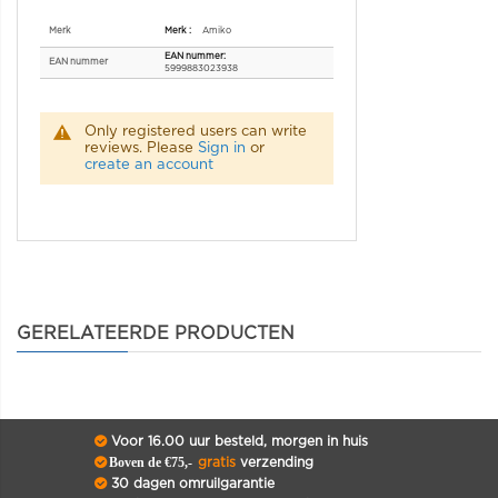
Specificaties
Merk
Amiko
EAN nummer
5999883023938
Only registered users can write
reviews. Please
Sign in
or
create an account
GERELATEERDE PRODUCTEN
Voor 16.00 uur besteld, morgen in huis
Boven de €75,-
gratis
verzending
30 dagen omruilgarantie