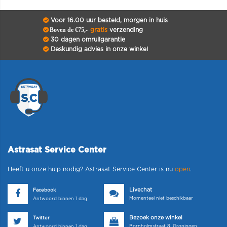
Voor 16.00 uur besteld, morgen in huis
Boven de €75,-
gratis
verzending
30 dagen omruilgarantie
Deskundig advies in onze winkel
Astrasat Service Center
Heeft u onze hulp nodig? Astrasat Service Center is nu
open
.
Livechat
Facebook
Momenteel niet beschikbaar
Antwoord binnen 1 dag
Bezoek onze winkel
Twitter
Bornholmstraat 8, Groningen
Antwoord binnen 1 dag