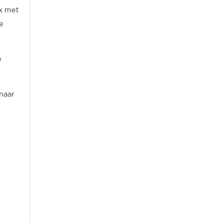
x met
e
e
 naar