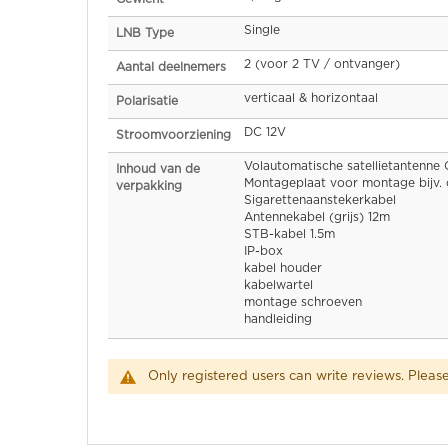
Single
LNB Type
2 (voor 2 TV / ontvanger)
Aantal deelnemers
verticaal & horizontaal
Polarisatie
DC 12V
Stroomvoorziening
Volautomatische satellietantenne 
Inhoud van de
Montageplaat voor montage bijv. 
verpakking
Sigarettenaanstekerkabel
Antennekabel (grijs) 12m
STB-kabel 1.5m
IP-box
kabel houder
kabelwartel
montage schroeven
handleiding
Only registered users can write reviews. Pleas