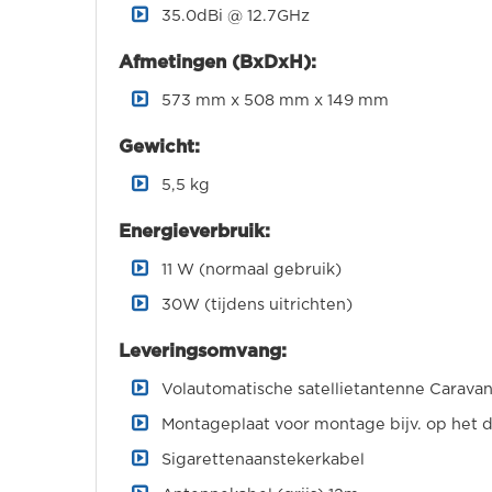
35.0dBi @ 12.7GHz
Afmetingen (BxDxH):
573 mm x 508 mm x 149 mm
Gewicht:
5,5 kg
Energieverbruik:
11 W (normaal gebruik)
30W (tijdens uitrichten)
Leveringsomvang:
Volautomatische satellietantenne Caravan
Montageplaat voor montage bijv. op het d
Sigarettenaanstekerkabel