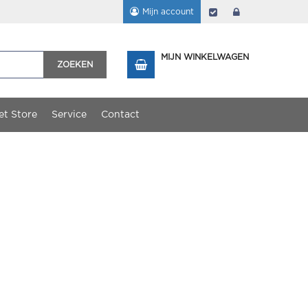
Mijn account
Afrekenen
login
MIJN WINKELWAGEN
ZOEKEN
et Store
Service
Contact