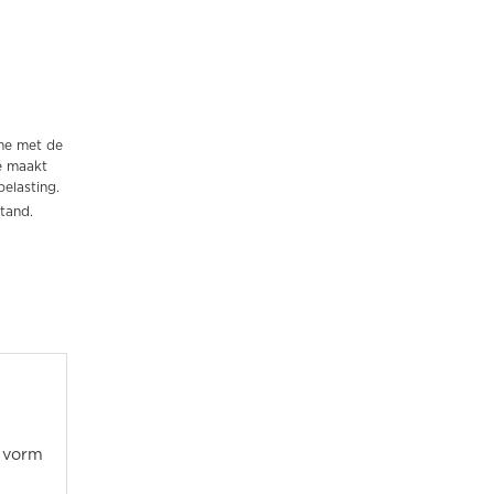
nne met de
e maakt
belasting.
tand.
e vorm