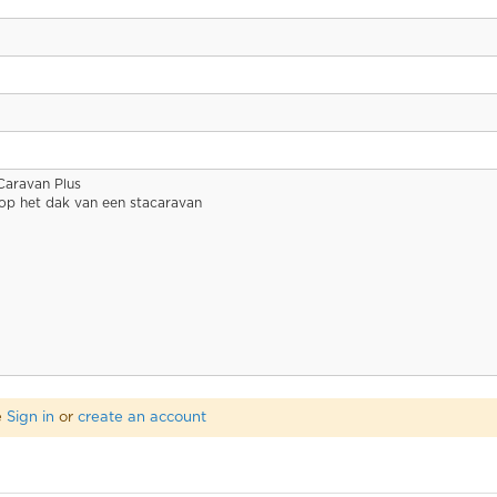
Caravan Plus
op het dak van een stacaravan
e
Sign in
or
create an account