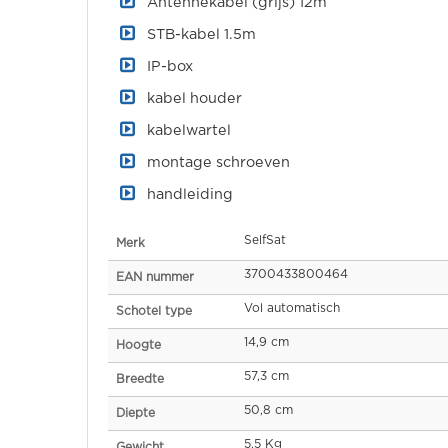
Antennekabel (grijs) 12m
STB-kabel 1.5m
IP-box
kabel houder
kabelwartel
montage schroeven
handleiding
Specificaties
SelfSat
Merk
3700433800464
EAN nummer
Vol automatisch
Schotel type
14,9 cm
Hoogte
57,3 cm
Breedte
50,8 cm
Diepte
5,5 Kg
Gewicht