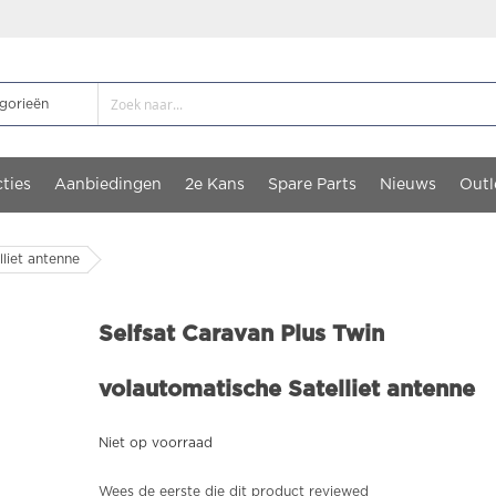
ties
Aanbiedingen
2e Kans
Spare Parts
Nieuws
Outl
liet antenne
Selfsat Caravan Plus Twin
volautomatische Satelliet antenne
Niet op voorraad
Wees de eerste die dit product reviewed