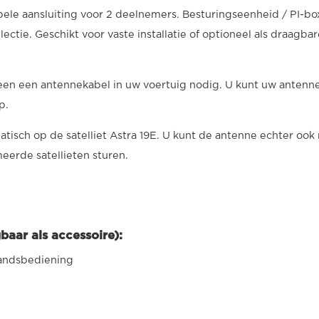
le aansluiting voor 2 deelnemers. Besturingseenheid / PI-bo
ectie. Geschikt voor vaste installatie of optioneel als draagbar
leen een antennekabel in uw voertuig nodig. U kunt uw antenn
p.
tisch op de satelliet Astra 19E. U kunt de antenne echter ook
erde satellieten sturen.
baar als accessoire):
standsbediening