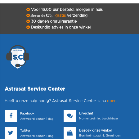
Voor 16.00 uur besteld, morgen in huis
Boven de €75,-
gratis
verzending
30 dagen omruilgarantie
Deskundig advies in onze winkel
Astrasat Service Center
Heeft u onze hulp nodig? Astrasat Service Center is nu
open
.
Livechat
Facebook
Momenteel niet beschikbaar
Antwoord binnen 1 dag
Bezoek onze winkel
Twitter
Bornholmstraat 8, Groningen
Antwoord binnen 1 dag