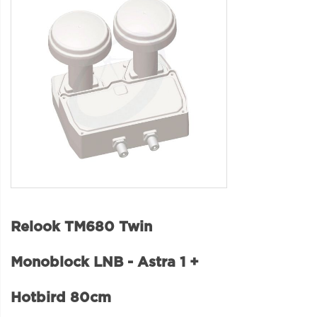
Relook TM680 Twin
Monoblock LNB - Astra 1 +
Hotbird 80cm