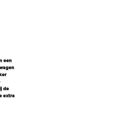
m een
twagen
ker
e
j de
e extra