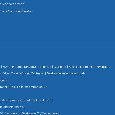
e voorwaarden
 ons Service Center
O
|
MAG
|
Mutant
| RED360 |
Technisat
|
Gigablue
|
Bekijk alle digitale ontvangers
r |
VU+
|
Travel-Vision
|
Technisat
|
Bekijk alle antenne schotels
layers
mitor
|
Bekijk alle meetapparatuur
| Maximum |
Technisat
|
Bekijk alle wifi
le digitale radio's
TV Vlaanderen
|
Bekijk alle CI /CA modules