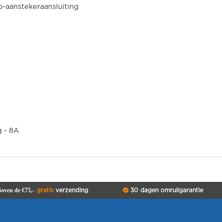
o-aanstekeraansluiting
g - 8A
oven de €75,-
gratis
verzending
30 dagen omruilgarantie