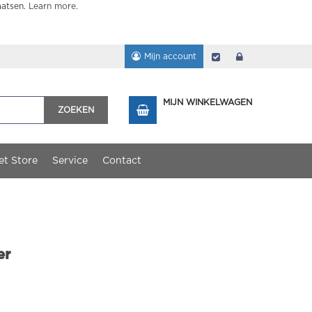
aatsen.
Learn more
.
Mijn account
Afrekenen
login
MIJN WINKELWAGEN
ZOEKEN
et Store
Service
Contact
er