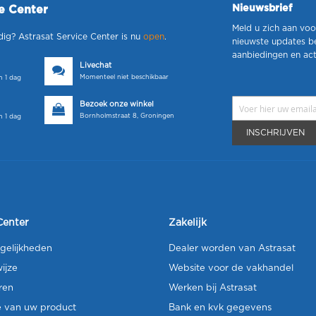
Nieuwsbrief
ce Center
Meld u zich aan voo
dig? Astrasat Service Center is nu
open
.
nieuwste updates b
aanbiedingen en act
Livechat
Momenteel niet beschikbaar
 1 dag
Bezoek onze winkel
Bornholmstraat 8, Groningen
 1 dag
INSCHRIJVEN
Center
Zakelijk
gelijkheden
Dealer worden van Astrasat
ijze
Website voor de vakhandel
ren
Werken bij Astrasat
e van uw product
Bank en kvk gegevens