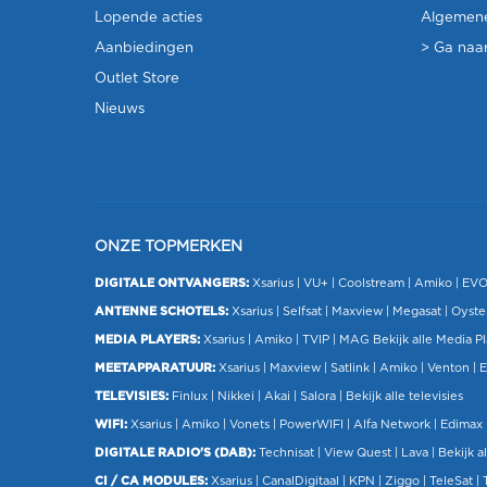
Lopende acties
Algemen
Aanbiedingen
> Ga naar
Outlet Store
Nieuws
ONZE TOPMERKEN
DIGITALE ONTVANGERS:
Xsarius
|
VU+
| Coolstream |
Amiko
|
EV
ANTENNE SCHOTELS:
Xsarius
|
Selfsat
|
Maxview
|
Megasat
| Oyste
MEDIA PLAYERS:
Xsarius
|
Amiko
|
TVIP
|
MAG
Bekijk alle Media P
MEETAPPARATUUR:
Xsarius
|
Maxview
|
Satlink
|
Amiko
|
Venton
|
E
TELEVISIES:
Finlux
| Nikkei |
Akai
|
Salora
|
Bekijk alle televisies
WIFI:
Xsarius
|
Amiko
|
Vonets
|
PowerWIFI
|
Alfa Network
|
Edimax
DIGITALE RADIO'S (DAB):
Technisat
|
View Quest
|
Lava
|
Bekijk al
CI / CA MODULES:
Xsarius
|
CanalDigitaal
|
KPN
|
Ziggo
|
TeleSat
|