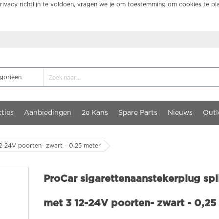
ivacy richtlijn te voldoen, vragen we je om toestemming om cookies te pl
ties
Aanbiedingen
2e Kans
Spare Parts
Nieuws
Outl
12-24V poorten- zwart - 0,25 meter
ProCar sigarettenaanstekerplug spli
met 3 12-24V poorten- zwart - 0,25