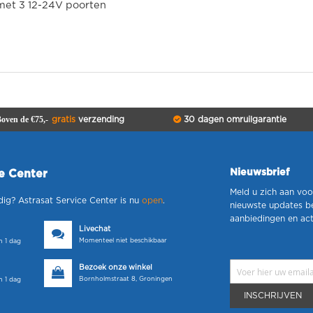
 met 3 12-24V poorten
oven de €75,-
gratis
verzending
30 dagen omruilgarantie
Nieuwsbrief
ce Center
Meld u zich aan voo
dig? Astrasat Service Center is nu
open
.
nieuwste updates b
aanbiedingen en act
Livechat
Momenteel niet beschikbaar
 1 dag
Bezoek onze winkel
Bornholmstraat 8, Groningen
 1 dag
INSCHRIJVEN