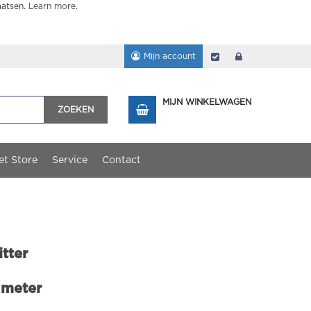
aatsen.
Learn more
.
Mijn account
Afrekenen
login
MIJN WINKELWAGEN
ZOEKEN
et Store
Service
Contact
tter
 meter