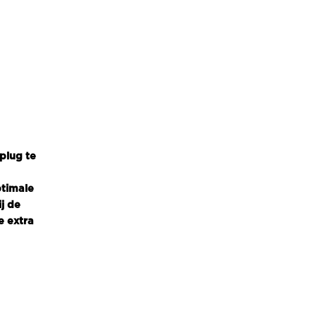
plug te
ptimale
j de
e extra