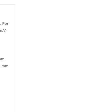
. Per
0mA)
 mm
12 mm