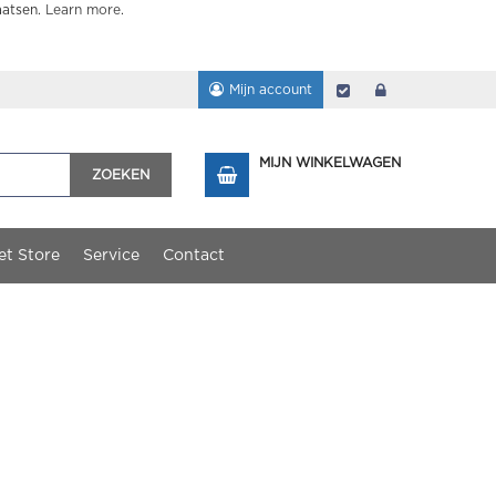
aatsen.
Learn more
.
Mijn account
Afrekenen
login
MIJN WINKELWAGEN
ZOEKEN
et Store
Service
Contact