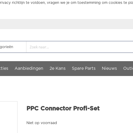
ivacy richtlijn te voldoen, vragen we je om toestemming om cookies te pl
ties
Aanbiedingen
2e Kans
Spare Parts
Nieuws
Outl
PPC Connector Profi-Set
Niet op voorraad