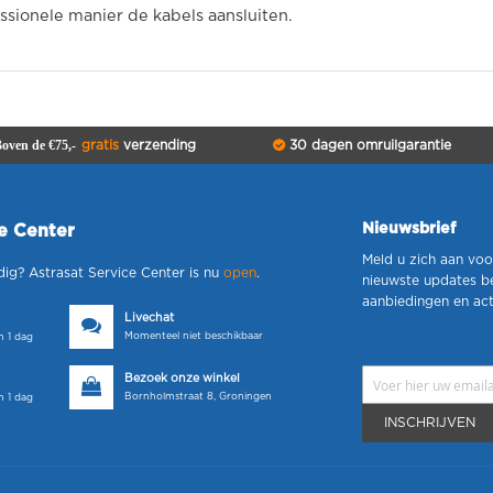
sionele manier de kabels aansluiten.
oven de €75,-
gratis
verzending
30 dagen omruilgarantie
Nieuwsbrief
ce Center
Meld u zich aan voo
dig? Astrasat Service Center is nu
open
.
nieuwste updates b
aanbiedingen en act
Livechat
Momenteel niet beschikbaar
 1 dag
Bezoek onze winkel
Bornholmstraat 8, Groningen
 1 dag
INSCHRIJVEN