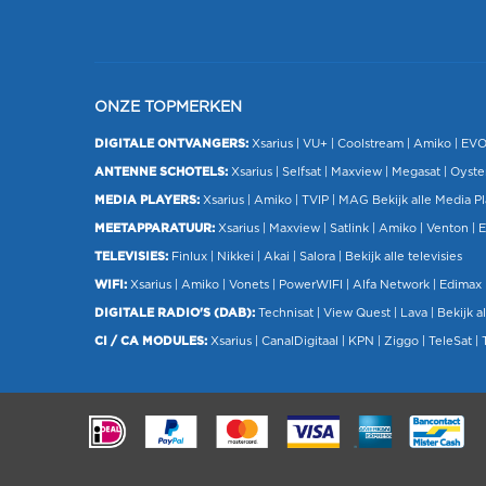
ONZE TOPMERKEN
DIGITALE ONTVANGERS:
Xsarius
|
VU+
| Coolstream |
Amiko
|
EV
ANTENNE SCHOTELS:
Xsarius
|
Selfsat
|
Maxview
|
Megasat
| Oyste
MEDIA PLAYERS:
Xsarius
|
Amiko
|
TVIP
|
MAG
Bekijk alle Media P
MEETAPPARATUUR:
Xsarius
|
Maxview
|
Satlink
|
Amiko
|
Venton
|
E
TELEVISIES:
Finlux
| Nikkei |
Akai
|
Salora
|
Bekijk alle televisies
WIFI:
Xsarius
|
Amiko
|
Vonets
|
PowerWIFI
|
Alfa Network
|
Edimax
DIGITALE RADIO'S (DAB):
Technisat
|
View Quest
|
Lava
|
Bekijk al
CI / CA MODULES:
Xsarius
|
CanalDigitaal
|
KPN
|
Ziggo
|
TeleSat
|
.