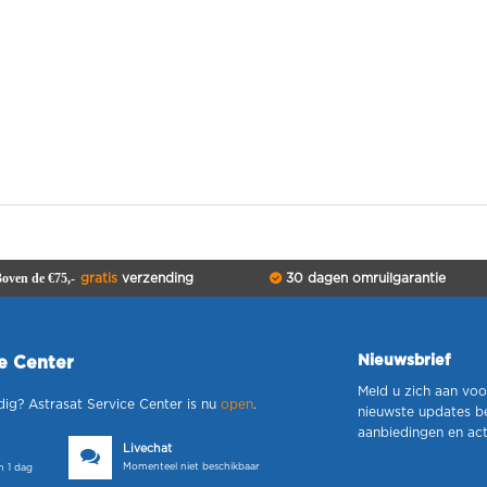
oven de €75,-
gratis
verzending
30 dagen omruilgarantie
Nieuwsbrief
ce Center
Meld u zich aan voo
dig? Astrasat Service Center is nu
open
.
nieuwste updates b
aanbiedingen en act
Livechat
Momenteel niet beschikbaar
 1 dag