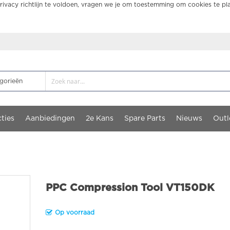
ivacy richtlijn te voldoen, vragen we je om toestemming om cookies te pl
ties
Aanbiedingen
2e Kans
Spare Parts
Nieuws
Outl
PPC Compression Tool VT150DK
Op voorraad