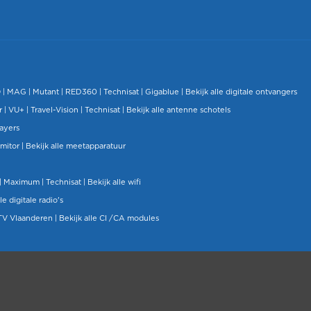
O
|
MAG
|
Mutant
| RED360 |
Technisat
|
Gigablue
|
Bekijk alle digitale ontvangers
r |
VU+
|
Travel-Vision
|
Technisat
|
Bekijk alle antenne schotels
layers
mitor
|
Bekijk alle meetapparatuur
| Maximum |
Technisat
|
Bekijk alle wifi
le digitale radio's
TV Vlaanderen
|
Bekijk alle CI /CA modules