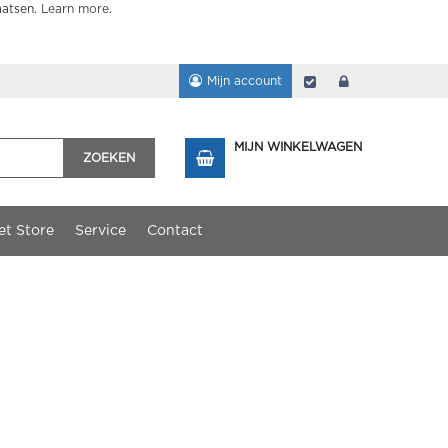
aatsen.
Learn more
.
Mijn account
Afrekenen
login
MIJN WINKELWAGEN
ZOEKEN
et Store
Service
Contact