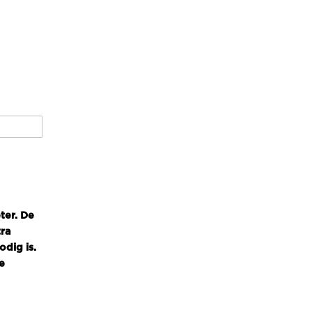
ter. De
tra
dig is.
e