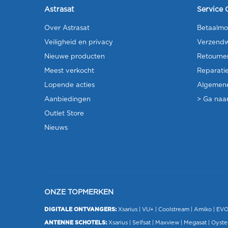
Astrasat
Service 
Over Astrasat
Betaalmo
Veiligheid en privacy
Verzendw
Nieuwe producten
Retourne
Meest verkocht
Reparati
Lopende acties
Algemen
Aanbiedingen
> Ga naar
Outlet Store
Nieuws
ONZE TOPMERKEN
DIGITALE ONTVANGERS:
Xsarius
|
VU+
| Coolstream |
Amiko
|
EV
ANTENNE SCHOTELS:
Xsarius
|
Selfsat
|
Maxview
|
Megasat
| Oyste