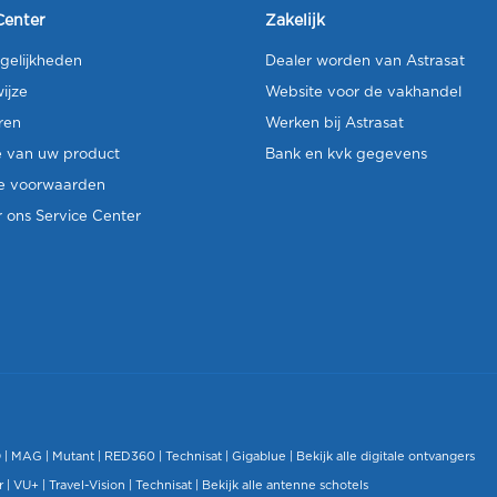
Center
Zakelijk
gelijkheden
Dealer worden van Astrasat
ijze
Website voor de vakhandel
ren
Werken bij Astrasat
e van uw product
Bank en kvk gegevens
e voorwaarden
 ons Service Center
O
|
MAG
|
Mutant
| RED360 |
Technisat
|
Gigablue
|
Bekijk alle digitale ontvangers
r |
VU+
|
Travel-Vision
|
Technisat
|
Bekijk alle antenne schotels