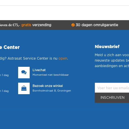
oven de €75,-
gratis
verzending
30 dagen omruilgarantie
Nieuwsbrief
ce Center
Meld u zich aan voo
dig? Astrasat Service Center is nu
open
.
nieuwste updates b
aanbiedingen en act
Livechat
Momenteel niet beschikbaar
 1 dag
Bezoek onze winkel
Bornholmstraat 8, Groningen
 1 dag
INSCHRIJVEN