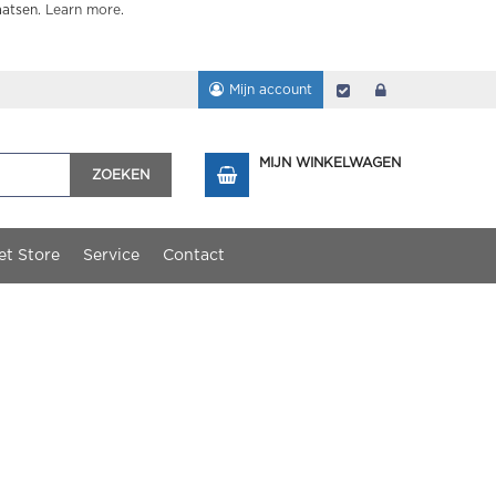
aatsen.
Learn more
.
Mijn account
Afrekenen
login
MIJN WINKELWAGEN
ZOEKEN
et Store
Service
Contact