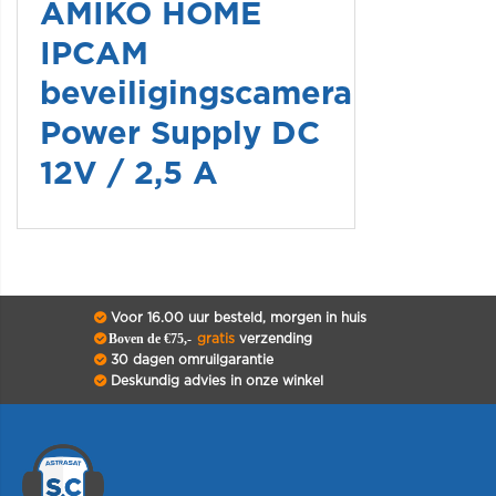
AMIKO HOME
IPCAM
beveiligingscamera
Power Supply DC
12V / 2,5 A
Voor 16.00 uur besteld, morgen in huis
Boven de €75,-
gratis
verzending
30 dagen omruilgarantie
Deskundig advies in onze winkel