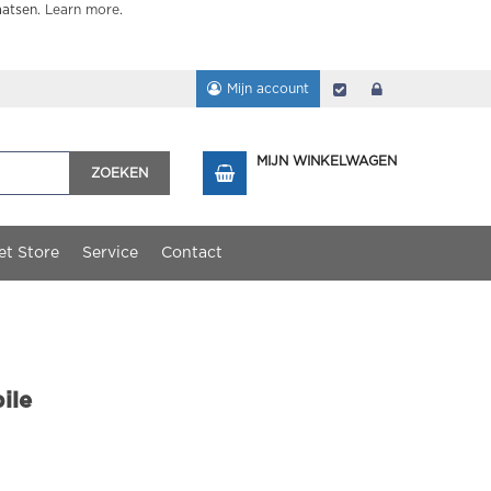
aatsen.
Learn more
.
Mijn account
Afrekenen
login
MIJN WINKELWAGEN
ZOEKEN
et Store
Service
Contact
ile