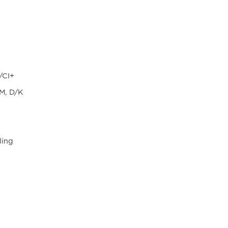
/CI+
AM, D/K
ling