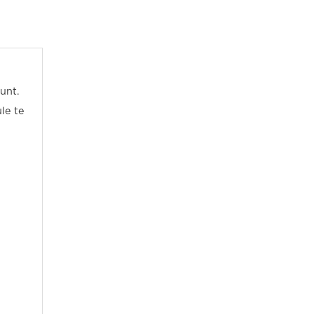
unt.
le te