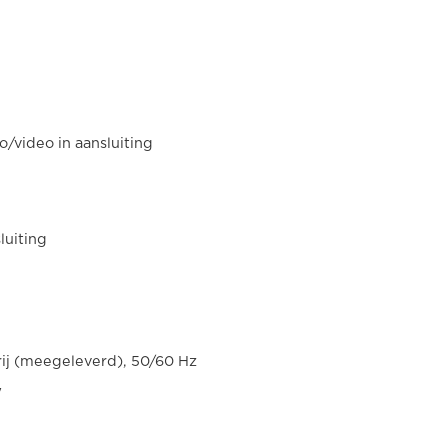
o/video in aansluiting
luiting
rij (meegeleverd), 50/60 Hz
W