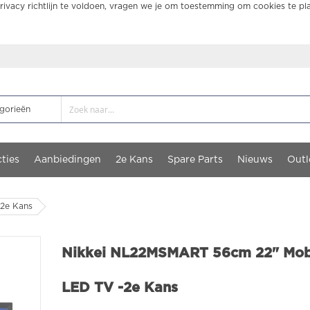
ivacy richtlijn te voldoen, vragen we je om toestemming om cookies te pl
ties
Aanbiedingen
2e Kans
Spare Parts
Nieuws
Outl
2e Kans
Nikkei NL22MSMART 56cm 22" Mob
LED TV -2e Kans