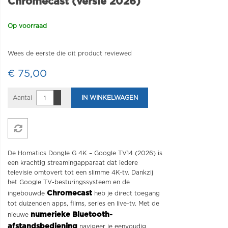
Chromecast (versie 2026)
Op voorraad
Wees de eerste die dit product reviewed
€ 75,00
Aantal
IN WINKELWAGEN
De Homatics Dongle G 4K – Google TV14 (2026) is
een krachtig streamingapparaat dat iedere
televisie omtovert tot een slimme 4K-tv. Dankzij
het Google TV-besturingssysteem en de
Chromecast
ingebouwde
heb je direct toegang
tot duizenden apps, films, series en live-tv. Met de
numerieke Bluetooth-
nieuwe
afstandsbediening
navigeer je eenvoudig