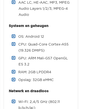
AAC LC, HE-AAC, MP3, MPEG
Audio Layers 1/2/3, MPEG-4
Audio
Systeem en geheugen
OS: Android 12
CPU: Quad-Core Cortex-A55
(19.326 DMIPS)
GPU: ARM Mali-G57 OpenGL
ES 3.2
RAM: 2GB LPDDR4
Opslag: 32GB eMMC
Netwerk en draadloos
Wi-Fi: 2,4/5 GHz (802.11
b/g/n/ac)