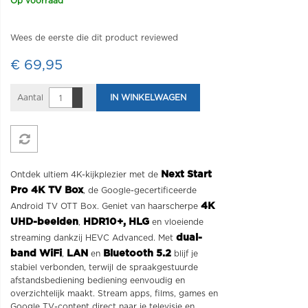
Op voorraad
Wees de eerste die dit product reviewed
€ 69,95
Aantal
IN WINKELWAGEN
Next Start
Ontdek ultiem 4K-kijkplezier met de
Pro 4K TV Box
, de Google-gecertificeerde
4K
Android TV OTT Box. Geniet van
haarscherpe
UHD-beelden
HDR10+, HLG
,
en vloeiende
dual-
streaming dankzij HEVC Advanced. Met
band WiFi
LAN
Bluetooth 5.2
,
en
blijf je
stabiel verbonden, terwijl de spraakgestuurde
afstandsbediening bediening eenvoudig en
overzichtelijk maakt. Stream apps, films, games en
Google TV-content direct naar je televisie en