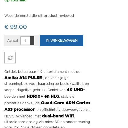
Op voorraad
Wees de eerste die dit product reviewed
€ 99,00
Aantal
IN WINKELWAGEN
Ontdek betaalbaar 4K-entertainment met de
Amiko A14 PULSE
, de veelzijdige
streamingbox voor haarscherpe beeldkwaliteit en
4K UHD-
soepel dagelijks gebruik. Geniet van
HDR10+ en HLG
beelden met
, stabiele
Quad-Core ARM Cortex
prestaties dankzij de
A53 processor
, en efficiënte videoweergave via
dual-band WiFi
HEVC Advanced. Met
,
uitbreidbare opslag via microSD en ondersteuning
voor MYTV3 is dit een complete en