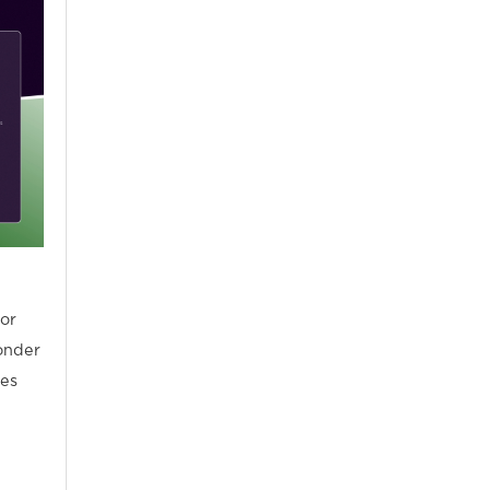
or
zonder
les