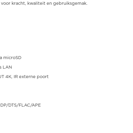
voor kracht, kwaliteit en gebruiksgemak.
ia microSD
ps LAN
UT 4K, IR externe poort
DP/DTS/FLAC/APE