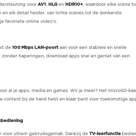
ndersteuning voor
AV1
,
HLG
en
HDR10+
, waardoor elke scène to
 en elk detail helder, van lichte scènes tot de donkerste
e favoriete online video’s.
uit de
100 Mbps LAN-poort
aan voor een stabiele en snelle
nt zonder haperingen, download apps snel en geniet van een
voor al je apps, media en games. Wil je meer? Het microSD-kaa
 je content bij de hand hebt en klaar bent voor toekomstige ap
sbediening
n voor ultiem gebruiksgemak. Dankzij de
TV-leerfunctie
bedien