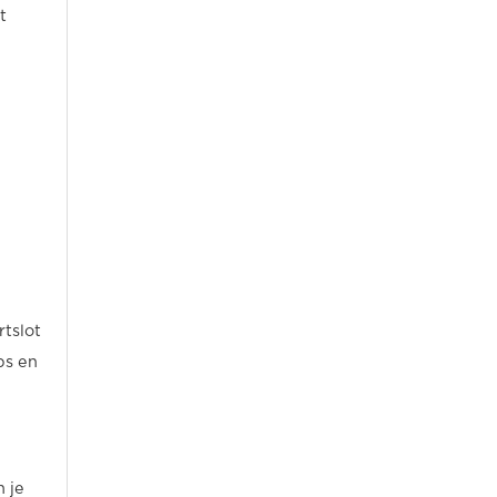
t
rtslot
ps en
 je