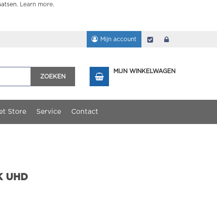
aatsen.
Learn more
.
Mijn account
Afrekenen
login
MIJN WINKELWAGEN
ZOEKEN
et Store
Service
Contact
4K UHD