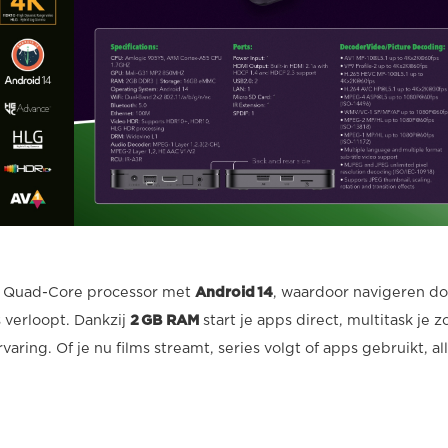
e Quad-Core processor met
Android 14
, waardoor navigeren do
 verloopt. Dankzij
2 GB RAM
start je apps direct, multitask je 
aring. Of je nu films streamt, series volgt of apps gebruikt, al