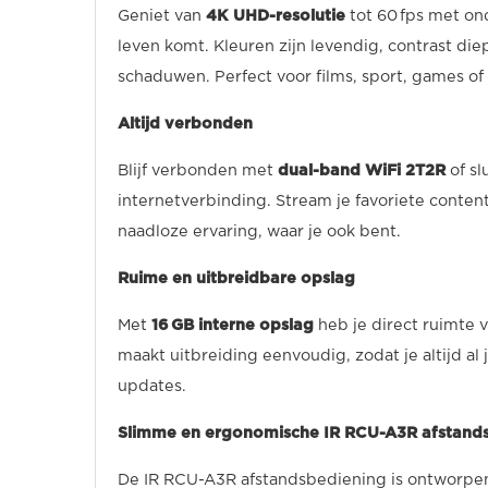
Geniet van
4K UHD-resolutie
tot 60 fps met o
leven komt. Kleuren zijn levendig, contrast diep
schaduwen. Perfect voor films, sport, games of j
Altijd verbonden
Blijf verbonden met
dual-band WiFi 2T2R
of sl
internetverbinding. Stream je favoriete conte
naadloze ervaring, waar je ook bent.
Ruime en uitbreidbare opslag
Met
16 GB interne opslag
heb je direct ruimte 
maakt uitbreiding eenvoudig, zodat je altijd al
updates.
Slimme en ergonomische IR RCU-A3R afstand
De IR RCU-A3R afstandsbediening is ontworpe