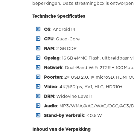
beperkingen. Deze streamingbox is ontworpen 
Technische Specificaties
OS
: Android 14
CPU
: Quad-Core
RAM
: 2 GB DDR
Opslag
: 16 GB eMMC Flash, uitbreidbaar v
Netwerk
: Dual-Band WiFi 2T2R + 100 Mb
Poorten
: 2× USB 2.0, 1× microSD, HDMI O
Video
: 4K@60fps, AV1, HLG, HDR10+
DRM
: Widevine Level 1
Audio
: MP3/WMA/AAC/WAC/OGG/AC3/D
Stand-by verbruik
: < 0,5 W
Inhoud van de Verpakking