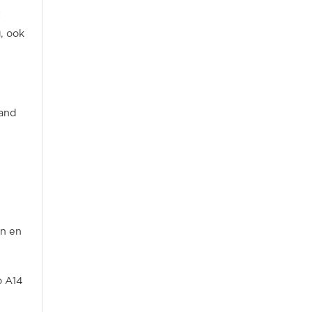
t
g
, ook
mand
n en
o A14