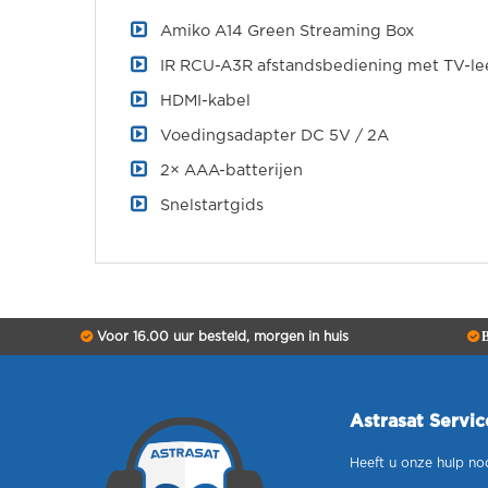
Amiko A14 Green Streaming Box
IR RCU-A3R afstandsbediening met TV-le
HDMI-kabel
Voedingsadapter DC 5V / 2A
2× AAA-batterijen
Snelstartgids
Voor 16.00 uur besteld, morgen in huis
B
Astrasat Servi
Heeft u onze hulp no