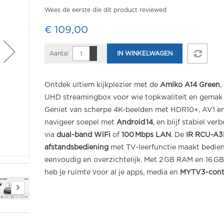
Wees de eerste die dit product reviewed
€ 109,00
Aantal
IN WINKELWAGEN
Ontdek ultiem kijkplezier met de
Amiko A14 Green
,
UHD streamingbox voor wie topkwaliteit en gemak 
Geniet van scherpe 4K-beelden met HDR10+, AV1 e
navigeer soepel met
Android
14
, en blijf stabiel ve
via
dual-band WiFi
of
100
Mbps LAN
. De
IR RCU-A3
afstandsbediening
met TV-leerfunctie maakt bedie
eenvoudig en overzichtelijk. Met 2 GB RAM en 16 GB
heb je ruimte voor al je apps, media en
MYTV3-cont