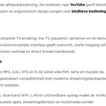
 één afstandsbediening. De sneltoets naar
YouTube
geeft direc
knoppen en ergonomisch design zorgen voor
intuïtieve bedienin
complete TV-ervaring: live TV, pauzeren, opnemen en on-de
ruiksvriendelijke interface geeft overzicht, snelle toegang tot
ainment centraal en direct binnen handbereik.
t
 MP3, AAC, DTS en FLAC klinkt elke film, serie en muziek rijk,
arandeert compatibiliteit met moderne streamingstandaarde
unt bekijken.
, dual-band WiFi, LAN en uitbreidbare opslag maakt de Amik
nieuwste apps, streamingdiensten en multimedia zonder