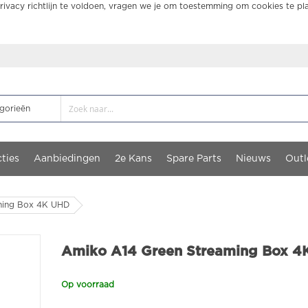
ivacy richtlijn te voldoen, vragen we je om toestemming om cookies te pl
ties
Aanbiedingen
2e Kans
Spare Parts
Nieuws
Outl
ming Box 4K UHD
Amiko A14 Green Streaming Box 
Op voorraad