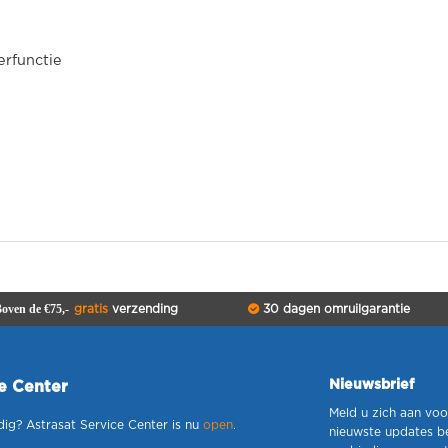
erfunctie
oven de €75,-
gratis
verzending
30 dagen omruilgarantie
Nieuwsbrief
ce Center
Meld u zich aan voo
dig? Astrasat Service Center is nu
open
.
nieuwste updates b