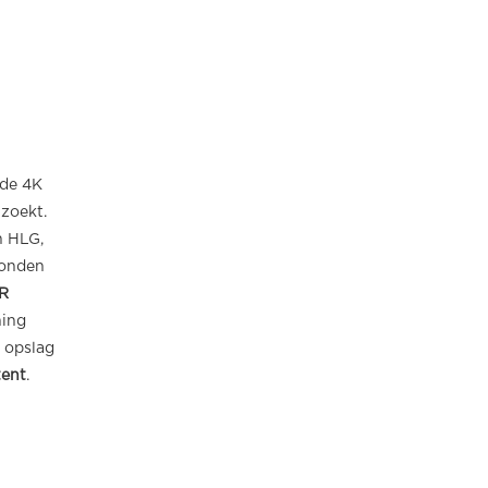
 de 4K
zoekt.
n HLG,
rbonden
R
ning
 opslag
ent
.