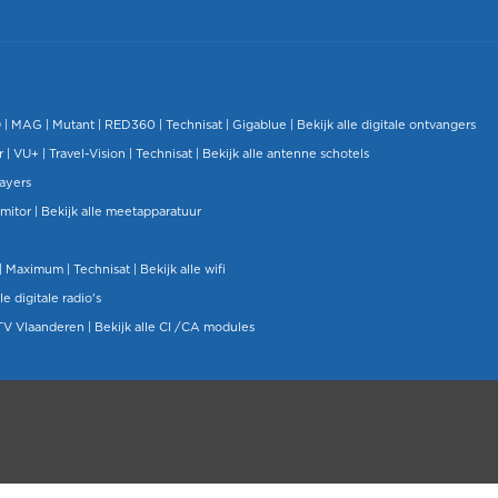
O
|
MAG
|
Mutant
| RED360 |
Technisat
|
Gigablue
|
Bekijk alle digitale ontvangers
r |
VU+
|
Travel-Vision
|
Technisat
|
Bekijk alle antenne schotels
layers
mitor
|
Bekijk alle meetapparatuur
| Maximum |
Technisat
|
Bekijk alle wifi
le digitale radio's
TV Vlaanderen
|
Bekijk alle CI /CA modules