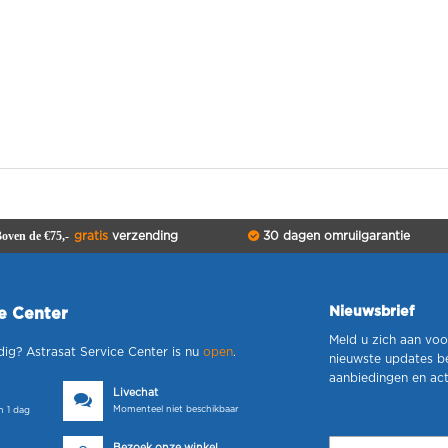
oven de €75,-
gratis
verzending
30 dagen omruilgarantie
Nieuwsbrief
ce Center
Meld u zich aan voo
dig? Astrasat Service Center is nu
open
.
nieuwste updates b
aanbiedingen en act
Livechat
Momenteel niet beschikbaar
 1 dag