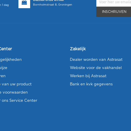
Bezoek onze winkel
Bornholmstraat 8, Groningen
 1 dag
INSCHRIJVEN
Center
Zakelijk
gelijkheden
Dealer worden van Astrasat
ijze
Website voor de vakhandel
ren
Werken bij Astrasat
e van uw product
Bank en kvk gegevens
e voorwaarden
 ons Service Center