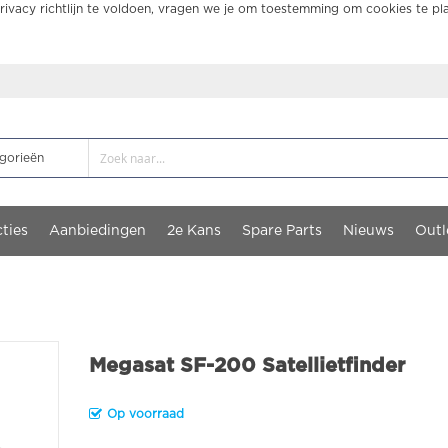
ivacy richtlijn te voldoen, vragen we je om toestemming om cookies te pl
ties
Aanbiedingen
2e Kans
Spare Parts
Nieuws
Outl
Megasat SF-200 Satellietfinder
Op voorraad