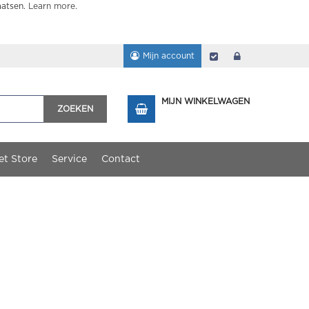
aatsen.
Learn more
.
Mijn account
Afrekenen
login
MIJN WINKELWAGEN
ZOEKEN
et Store
Service
Contact