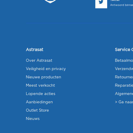
Twitter
Antwoord binnen
Astrasat
Service 
Over Astrasat
Betaalmo
Veiligheid en privacy
Verzendw
Nieuwe producten
Retourne
Meest verkocht
Reparati
Lopende acties
Algemen
Aanbiedingen
> Ga naar
Outlet Store
Nieuws