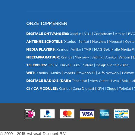
ONZE TOPMERKEN
DIGITALE ONTVANGERS:
Xsarius
|
VU+
| Coolstream |
Amiko
|
EV
ANTENNE SCHOTELS:
Xsarius
|
Selfsat
|
Maxview
|
Megasat
| Oyste
MEDIA PLAYERS:
Xsarius
|
Amiko
|
TVIP
|
MAG
Bekijk alle Media P
MEETAPPARATUUR:
Xsarius
|
Maxview
|
Satlink
|
Amiko
|
Venton
|
E
TELEVISIES:
Finlux
| Nikkei |
Akai
|
Salora
|
Bekijk alle televisies
WIFI:
Xsarius
|
Amiko
|
Vonets
|
PowerWIFI
|
Alfa Network
|
Edimax
DIGITALE RADIO'S (DAB):
Technisat
|
View Quest
|
Lava
|
Bekijk al
CI / CA MODULES:
Xsarius
|
CanalDigitaal
|
KPN
|
Ziggo
|
TeleSat
|
.
© 2010 - 2018 Astrasat Discount B.V.