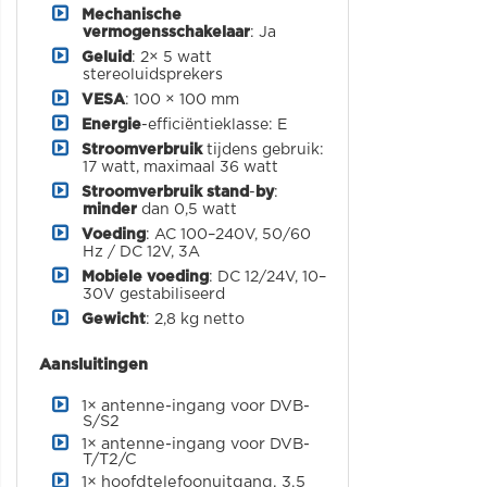
Mechanische
vermogensschakelaar
: Ja
Geluid
:
2× 5 watt
stereoluidsprekers
VESA
: 100 × 100 mm
Energie
-efficiëntieklasse: E
Stroomverbruik
tijdens gebruik:
17 watt, maximaal 36 watt
Stroomverbruik stand
-
by
:
minder
dan 0,5 watt
Voeding
: AC 100–240V, 50/60
Hz / DC 12V, 3A
Mobiele voeding
: DC 12/24V, 10–
30V gestabiliseerd
Gewicht
: 2,8 kg netto
Aansluitingen
1× antenne-ingang voor DVB-
S/S2
1× antenne-ingang voor DVB-
T/T2/C
1× hoofdtelefoonuitgang, 3,5