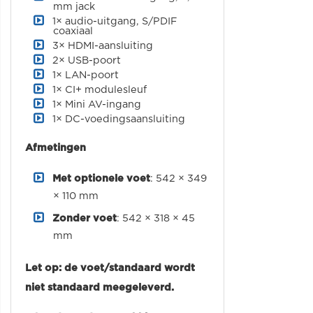
mm jack
1× audio-uitgang, S/PDIF
coaxiaal
3× HDMI-aansluiting
2× USB-poort
1× LAN-poort
1× CI+ modulesleuf
1× Mini AV-ingang
1× DC-voedingsaansluiting
Afmetingen
Met optionele voet
: 542 × 349
× 110 mm
Zonder voet
: 542 × 318 × 45
mm
Let op: de voet/standaard wordt
niet standaard meegeleverd.