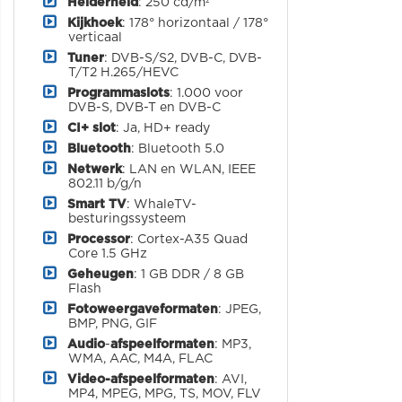
Helderheid
: 250 cd/m²
Kijkhoek
: 178° horizontaal / 178°
verticaal
Tuner
: DVB-S/S2, DVB-C, DVB-
T/T2 H.265/HEVC
Programmaslots
: 1.000 voor
DVB-S, DVB-T en DVB-C
CI+ slot
: Ja, HD+ ready
Bluetooth
: Bluetooth 5.0
Netwerk
: LAN en WLAN, IEEE
802.11 b/g/n
Smart TV
: WhaleTV-
besturingssysteem
Processor
: Cortex-A35 Quad
Core 1.5 GHz
Geheugen
: 1 GB DDR / 8 GB
Flash
Fotoweergaveformaten
: JPEG,
BMP, PNG, GIF
Audio
-
afspeelformaten
: MP3,
WMA, AAC, M4A, FLAC
Video-afspeelformaten
: AVI,
MP4, MPEG, MPG, TS, MOV, FLV