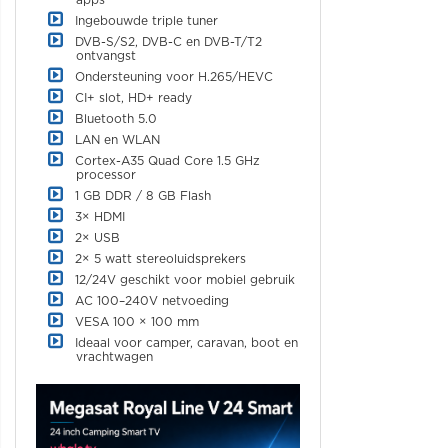
apps
Ingebouwde triple tuner
DVB-S/S2, DVB-C en DVB-T/T2
ontvangst
Ondersteuning voor H.265/HEVC
CI+ slot, HD+ ready
Bluetooth 5.0
LAN en WLAN
Cortex-A35 Quad Core 1.5 GHz
processor
1 GB DDR / 8 GB Flash
3× HDMI
2× USB
2× 5 watt stereoluidsprekers
12/24V geschikt voor mobiel gebruik
AC 100–240V netvoeding
VESA 100 × 100 mm
Ideaal voor camper, caravan, boot en
vrachtwagen