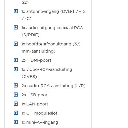
S2)
1x antenne-ingang (DVB-T / -T2
/ -C)
1x audio-uitgang coaxiaal RCA
(S/PDIF)
1x hoofdtelefoonuitgang (3,5
mm-aansluiting)
2x HDMI-poort
1x video-RCA-aansluiting
(CVBS)
2x audio-RCA-aansluiting (L/R)
2x USB-poort
1x LAN-poort
1x CI+ moduleslot
1x mini-AV-ingang