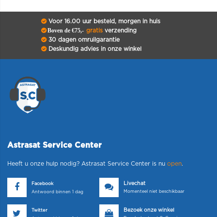
Voor 16.00 uur besteld, morgen in huis
Boven de €75,-
gratis
verzending
30 dagen omruilgarantie
Deskundig advies in onze winkel
Astrasat Service Center
Heeft u onze hulp nodig? Astrasat Service Center is nu
open
.
Livechat
Facebook
Momenteel niet beschikbaar
Antwoord binnen 1 dag
Bezoek onze winkel
Twitter