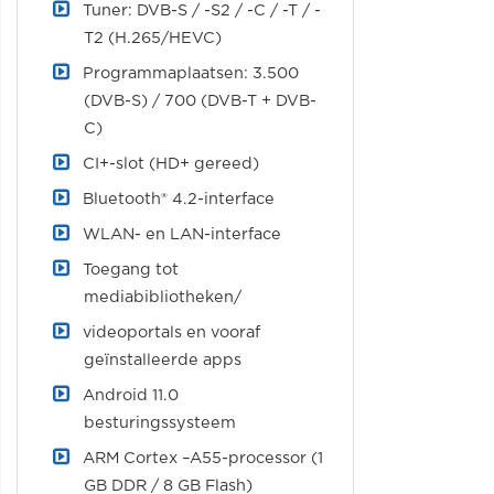
Tuner: DVB-S / -S2 / -C / -T / -
T2 (H.265/HEVC)
Programmaplaatsen: 3.500
(DVB-S) / 700 (DVB-T + DVB-
C)
CI+-slot (HD+ gereed)
Bluetooth® 4.2-interface
WLAN- en LAN-interface
Toegang tot
mediabibliotheken/
videoportals en vooraf
geïnstalleerde apps
Android 11.0
besturingssysteem
ARM Cortex –A55-processor (1
GB DDR / 8 GB Flash)