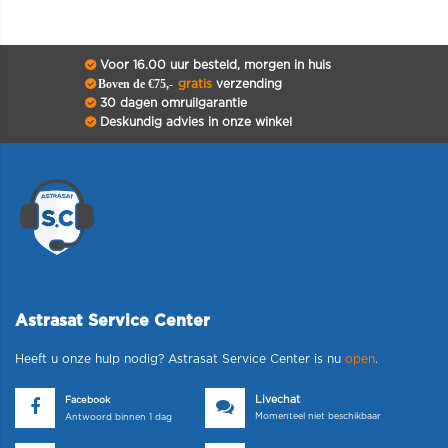
Voor 16.00 uur besteld, morgen in huis
Boven de €75,-
gratis
verzending
30 dagen omruilgarantie
Deskundig advies in onze winkel
Astrasat Service Center
Heeft u onze hulp nodig? Astrasat Service Center is nu
open
.
Livechat
Facebook
Momenteel niet beschikbaar
Antwoord binnen 1 dag