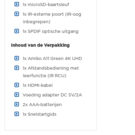
1x microSD-kaartsleuf
1x IR-externe poort (IR-oog
inbegrepen)
1x SPDIF optische uitgang
Inhoud van de Verpakking
1x Amiko A11 Green 4K UHD
1x Afstandsbediening met
leerfunctie (IR RCU)
1x HDMI-kabel
Voeding adapter DC 5V/2A
2x AAA-batterijen
1x Snelstartgids