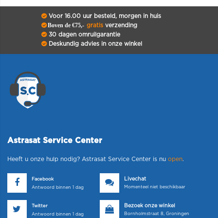
Voor 16.00 uur besteld, morgen in huis
Boven de €75,-
gratis
verzending
30 dagen omruilgarantie
Deskundig advies in onze winkel
Astrasat Service Center
Heeft u onze hulp nodig? Astrasat Service Center is nu
open
.
Livechat
Facebook
Momenteel niet beschikbaar
Antwoord binnen 1 dag
Bezoek onze winkel
Twitter
Bornholmstraat 8, Groningen
Antwoord binnen 1 dag