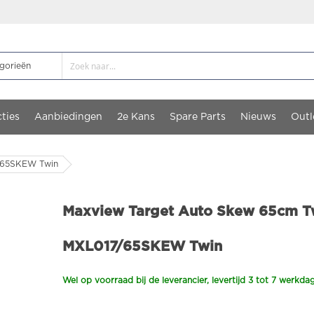
ties
Aanbiedingen
2e Kans
Spare Parts
Nieuws
Outl
/65SKEW Twin
Maxview Target Auto Skew 65cm T
MXL017/65SKEW Twin
Wel op voorraad bij de leverancier, levertijd 3 tot 7 werkda