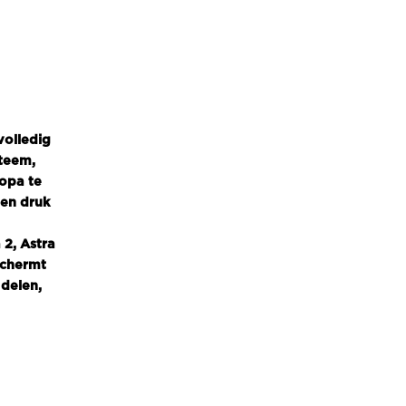
volledig
teem,
ropa te
een druk
 2, Astra
schermt
delen,