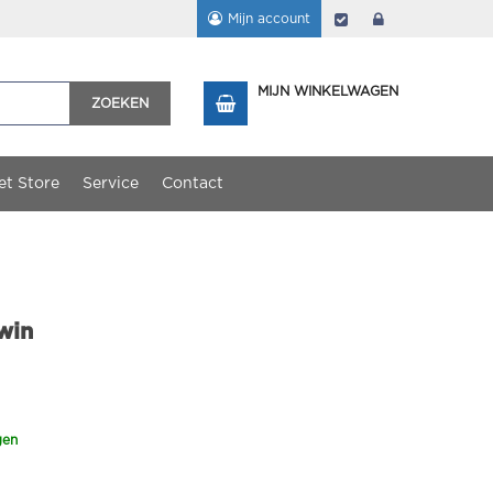
Mijn account
Afrekenen
login
MIJN WINKELWAGEN
ZOEKEN
et Store
Service
Contact
win
gen