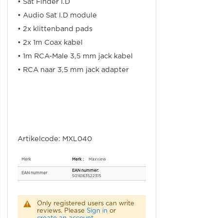
• Sat Finder I.D
• Audio Sat I.D module
• 2x klittenband pads
• 2x 1m Coax kabel
• 1m RCA-Male 3,5 mm jack kabel
• RCA naar 3,5 mm jack adapter
Artikelcode: MXL040
Specificaties
Merk
Maxview
EAN nummer
5016163522315
Only registered users can write
reviews. Please
Sign in
or