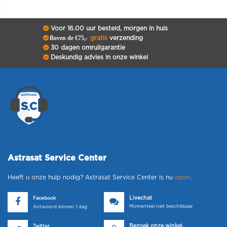
Voor 16.00 uur besteld, morgen in huis
Boven de €75,-
gratis
verzending
30 dagen omruilgarantie
Deskundig advies in onze winkel
Astrasat Service Center
Heeft u onze hulp nodig? Astrasat Service Center is nu
open
.
Livechat
Facebook
Momenteel niet beschikbaar
Antwoord binnen 1 dag
Bezoek onze winkel
Twitter