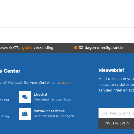
oven de €75,-
gratis
verzending
30 dagen omruilgarantie
Nieuwsbrief
ce Center
Meld u zich aan voo
dig? Astrasat Service Center is nu
open
.
nieuwste updates b
aanbiedingen en act
Livechat
Momenteel niet beschikbaar
 1 dag
Bezoek onze winkel
Bornholmstraat 8, Groningen
 1 dag
INSCHRIJVEN