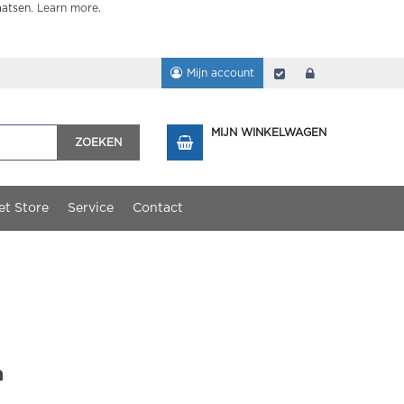
aatsen.
Learn more
.
Mijn account
Afrekenen
login
MIJN WINKELWAGEN
ZOEKEN
et Store
Service
Contact
n