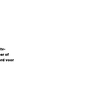
tv-
er of
erd voor