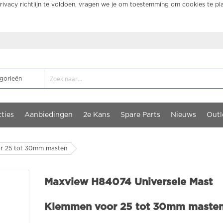
ivacy richtlijn te voldoen, vragen we je om toestemming om cookies te pl
ties
Aanbiedingen
2e Kans
Spare Parts
Nieuws
Outl
r 25 tot 30mm masten
Maxview H84074 Universele Mast
Klemmen voor 25 tot 30mm maste