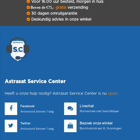
Voor 16.00 uur besteld, morgen in huis
Boven de €75,-
gratis
verzending
30 dagen omruilgarantie
Deskundig advies in onze winkel
Astrasat Service Center
Heeft u onze hulp nodig? Astrasat Service Center is nu
open
.
Livechat
Facebook
Momenteel niet beschikbaar
Antwoord binnen 1 dag
Bezoek onze winkel
Twitter
Bornholmstraat 8, Groningen
Antwoord binnen 1 dag