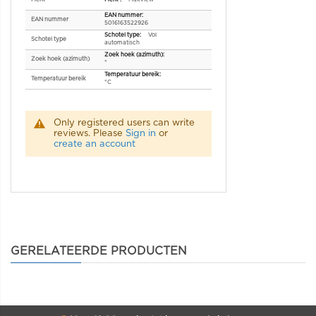
EAN nummer
5016163522926
Vol
Schotel type
automatisch
Zoek hoek (azimuth)
°
Temperatuur bereik
°C
Only registered users can write
reviews. Please
Sign in
or
create an account
GERELATEERDE PRODUCTEN