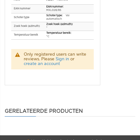
EAN nummer
MXL028/85
Vol
Schotel type
automatisch
Zoek hoek (azimuth)
°
Temperatuur bereik
°C
Only registered users can write
reviews. Please
Sign in
or
create an account
GERELATEERDE PRODUCTEN