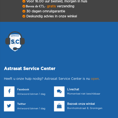
Voor 16.00 uur besteld, morgen in huis
Boven de €75,-
gratis
verzending
30 dagen omruilgarantie
Deskundig advies in onze winkel
Astrasat Service Center
Heeft u onze hulp nodig? Astrasat Service Center is nu
open
.
Livechat
Facebook
Momenteel niet beschikbaar
Antwoord binnen 1 dag
Bezoek onze winkel
Twitter
Bornholmstraat 8, Groningen
Antwoord binnen 1 dag