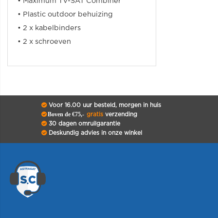
• Maximum TV-SAT Combiner
• Plastic
outdoor
behuizing
• 2
x
kabelbinders
• 2
x
schroeven
Voor 16.00 uur besteld, morgen in huis
Boven de €75,-
gratis
verzending
30 dagen omruilgarantie
Deskundig advies in onze winkel