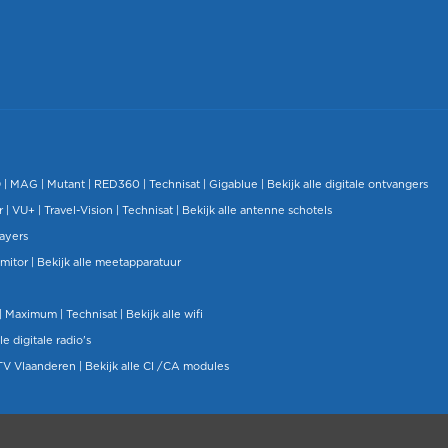
O
|
MAG
|
Mutant
| RED360 |
Technisat
|
Gigablue
|
Bekijk alle digitale ontvangers
r |
VU+
|
Travel-Vision
|
Technisat
|
Bekijk alle antenne schotels
layers
mitor
|
Bekijk alle meetapparatuur
| Maximum |
Technisat
|
Bekijk alle wifi
le digitale radio's
TV Vlaanderen
|
Bekijk alle CI /CA modules