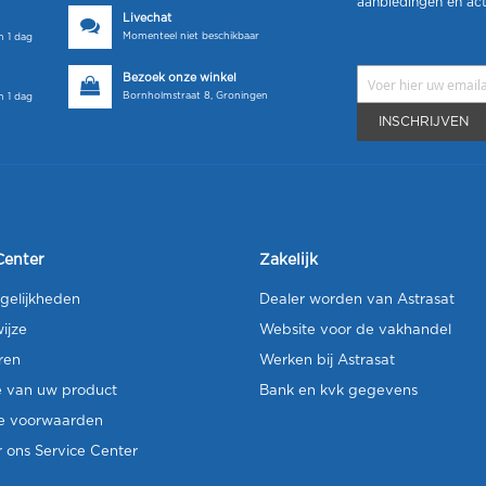
aanbiedingen en act
Livechat
Momenteel niet beschikbaar
 1 dag
Bezoek onze winkel
Bornholmstraat 8, Groningen
 1 dag
INSCHRIJVEN
Center
Zakelijk
gelijkheden
Dealer worden van Astrasat
ijze
Website voor de vakhandel
ren
Werken bij Astrasat
e van uw product
Bank en kvk gegevens
e voorwaarden
 ons Service Center