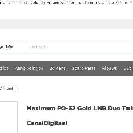
ivacy richtlijn te voldoen, vragen we je om toestemming om cookies te pl
ties
Aanbiedingen
2e Kans
Spare Parts
Nieuws
Outl
igitaal
Maximum PQ-32 Gold LNB Duo Twi
CanalDigitaal