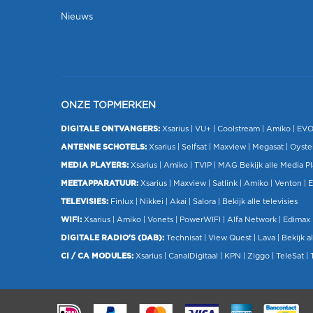
Nieuws
ONZE TOPMERKEN
DIGITALE ONTVANGERS:
Xsarius
|
VU+
| Coolstream |
Amiko
|
EV
ANTENNE SCHOTELS:
Xsarius
|
Selfsat
|
Maxview
|
Megasat
| Oyste
MEDIA PLAYERS:
Xsarius
|
Amiko
|
TVIP
|
MAG
Bekijk alle Media P
MEETAPPARATUUR:
Xsarius
|
Maxview
|
Satlink
|
Amiko
|
Venton
|
E
TELEVISIES:
Finlux
| Nikkei |
Akai
|
Salora
|
Bekijk alle televisies
WIFI:
Xsarius
|
Amiko
|
Vonets
|
PowerWIFI
|
Alfa Network
|
Edimax
DIGITALE RADIO'S (DAB):
Technisat
|
View Quest
|
Lava
|
Bekijk al
CI / CA MODULES:
Xsarius
|
CanalDigitaal
|
KPN
|
Ziggo
|
TeleSat
|
.