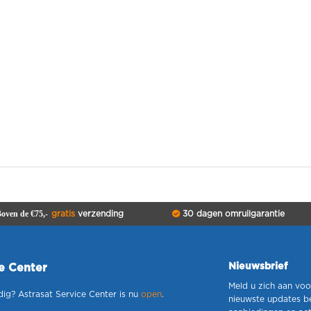
oven de €75,-
gratis
verzending
30 dagen omruilgarantie
Nieuwsbrief
ce Center
Meld u zich aan voo
dig? Astrasat Service Center is nu
open
.
nieuwste updates b