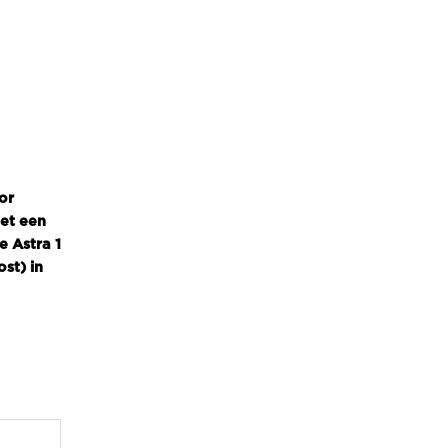
or
met een
 Astra 1
st) in