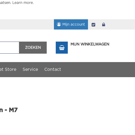
aatsen.
Learn more
.
Mijn account
Afrekenen
login
MIJN WINKELWAGEN
ZOEKEN
et Store
Service
Contact
n - M7