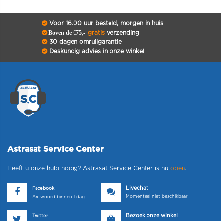
Voor 16.00 uur besteld, morgen in huis
Boven de €75,-
gratis
verzending
30 dagen omruilgarantie
Deskundig advies in onze winkel
Astrasat Service Center
Heeft u onze hulp nodig? Astrasat Service Center is nu
open
.
Livechat
Facebook
Momenteel niet beschikbaar
Antwoord binnen 1 dag
Bezoek onze winkel
Twitter