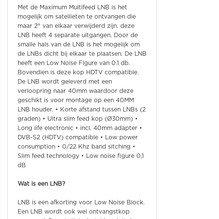
Met de Maximum Multifeed LNB is het
mogelijk om satellieten te ontvangen die
maar 2° van elkaar verwijderd zijn. deze
LNB heeft 4 separate uitgangen. Door de
smalle hals van de LNB is het mogelijk om
de LNBs dicht bij elkaar te plaatsen. De LNB
heeft een Low Noise Figure van 0.1 db.
Bovendien is deze kop HDTV compatible.
De LNB wordt geleverd met een
verloopring naar 40mm waardoor deze
geschikt is voor montage op een 40MM
LNB houder. • Korte afstand tussen LNBs (2
graden) • Ultra slim feed kop (Ø30mm) •
Long life electronic • incl. 40mm adapter •
DVB-S2 (HDTV) compatible • Low power
consumption • 0/22 Khz band sitching •
Slim feed technology • Low noise figure 0,1
dB
Wat is een LNB?
LNB is een afkorting voor Low Noise Block.
Een LNB wordt ook wel ontvangstkop