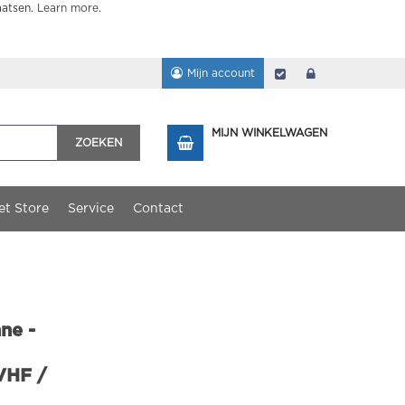
aatsen.
Learn more
.
Mijn account
Afrekenen
login
MIJN WINKELWAGEN
ZOEKEN
et Store
Service
Contact
ne -
VHF /