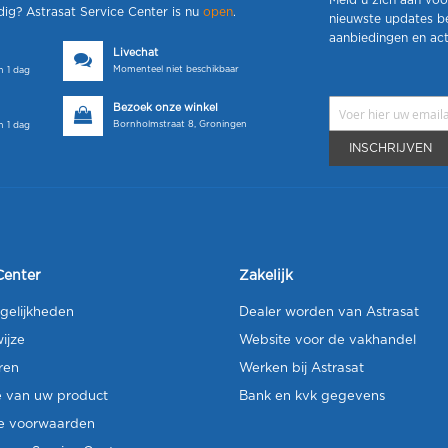
Meld u zich aan voo
dig? Astrasat Service Center is nu
open
.
nieuwste updates b
aanbiedingen en act
Livechat
Momenteel niet beschikbaar
 1 dag
Bezoek onze winkel
Bornholmstraat 8, Groningen
 1 dag
INSCHRIJVEN
Center
Zakelijk
gelijkheden
Dealer worden van Astrasat
ijze
Website voor de vakhandel
ren
Werken bij Astrasat
e van uw product
Bank en kvk gegevens
e voorwaarden