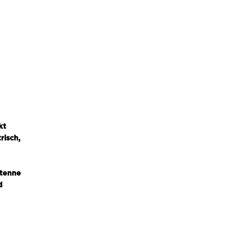
kt
risch,
ntenne
d