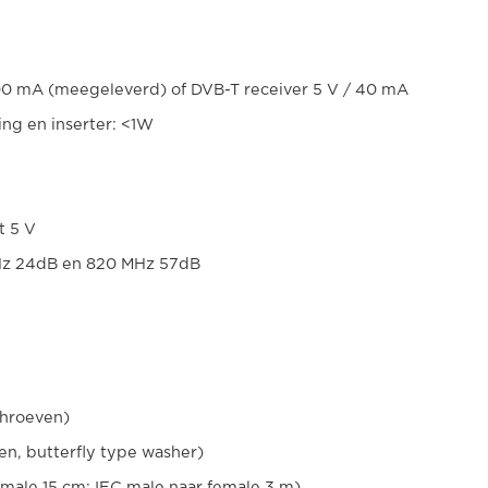
00 mA (meegeleverd) of DVB-T receiver 5 V / 40 mA
ng en inserter: <1W
t 5 V
Hz 24dB en 820 MHz 57dB
chroeven)
en, butterfly type washer)
emale 15 cm; IEC male naar female 3 m)