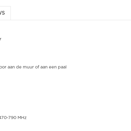
WS
r
voor aan de muur of aan een paal
F470-790 MHz