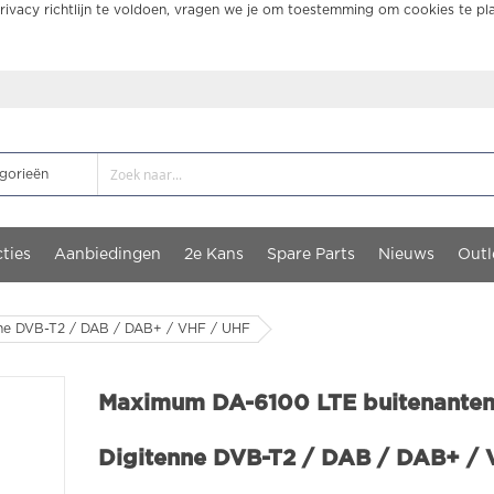
ivacy richtlijn te voldoen, vragen we je om toestemming om cookies te pl
ties
Aanbiedingen
2e Kans
Spare Parts
Nieuws
Outl
nne DVB-T2 / DAB / DAB+ / VHF / UHF
Maximum DA-6100 LTE buitenanten
Digitenne DVB-T2 / DAB / DAB+ / 