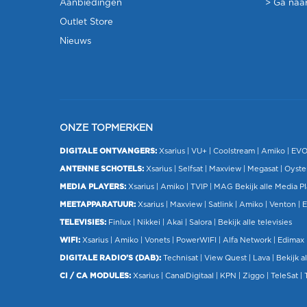
Aanbiedingen
> Ga naar
Outlet Store
Nieuws
ONZE TOPMERKEN
DIGITALE ONTVANGERS:
Xsarius
|
VU+
| Coolstream |
Amiko
|
EV
ANTENNE SCHOTELS:
Xsarius
|
Selfsat
|
Maxview
|
Megasat
| Oyste
MEDIA PLAYERS:
Xsarius
|
Amiko
|
TVIP
|
MAG
Bekijk alle Media P
MEETAPPARATUUR:
Xsarius
|
Maxview
|
Satlink
|
Amiko
|
Venton
|
E
TELEVISIES:
Finlux
| Nikkei |
Akai
|
Salora
|
Bekijk alle televisies
WIFI:
Xsarius
|
Amiko
|
Vonets
|
PowerWIFI
|
Alfa Network
|
Edimax
DIGITALE RADIO'S (DAB):
Technisat
|
View Quest
|
Lava
|
Bekijk al
CI / CA MODULES:
Xsarius
|
CanalDigitaal
|
KPN
|
Ziggo
|
TeleSat
|