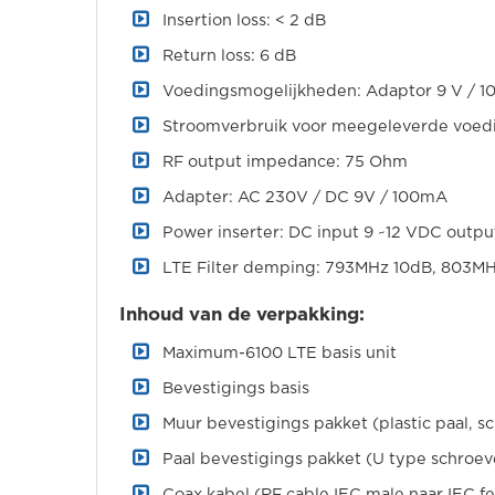
Insertion loss: < 2 dB
Return loss: 6 dB
Voedingsmogelijkheden: Adaptor 9 V / 1
Stroomverbruik voor meegeleverde voedi
RF output impedance: 75 Ohm
Adapter: AC 230V / DC 9V / 100mA
Power inserter: DC input 9 ~12 VDC outpu
LTE Filter demping: 793MHz 10dB, 803M
Inhoud van de verpakking:
Maximum-6100 LTE basis unit
Bevestigings basis
Muur bevestigings pakket (plastic paal, s
Paal bevestigings pakket (U type schroev
Coax kabel (RF cable IEC male naar IEC f