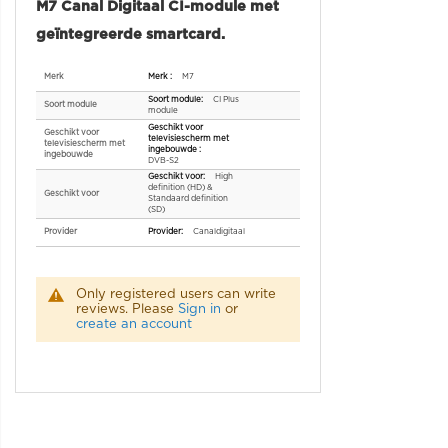
M7 Canal Digitaal CI-module met
geïntegreerde smartcard.
Specificaties
Merk
M7
CI Plus
Soort module
module
Geschikt voor
televisiescherm met
ingebouwde
DVB-S2
High
definition (HD) &
Geschikt voor
Standaard definition
(SD)
Provider
Canaldigitaal
Only registered users can write
reviews. Please
Sign in
or
create an account