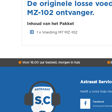
De originele losse voe
MZ-102 ontvanger.
Inhoud van het Pakket
1 x Voeding M7 MZ-102
Voor 16.00 uur besteld, morgen in huis
B
Astrasat Servi
Heeft u onze hulp no
Facebook
Antwoord binnen