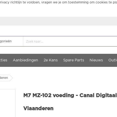
ivacy richtlijn te voldoen, vragen we je om toestemming om cookies te pl
ties
Aanbiedingen
2e Kans
Spare Parts
Nieuws
Outl
deren
M7 MZ-102 voeding - Canal Digitaa
Vlaanderen