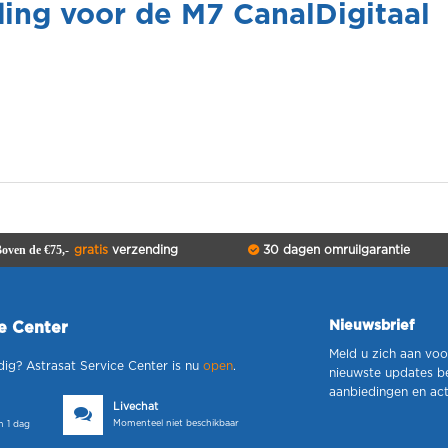
ding voor de M7 CanalDigitaal
oven de €75,-
gratis
verzending
30 dagen omruilgarantie
Nieuwsbrief
ce Center
Meld u zich aan voo
dig? Astrasat Service Center is nu
open
.
nieuwste updates b
aanbiedingen en act
Livechat
Momenteel niet beschikbaar
 1 dag