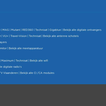
O
|
MAG
|
Mutant
| RED360 |
Technisat
|
Gigablue
|
Bekijk alle digitale ontvangers
r |
VU+
|
Travel-Vision
|
Technisat
|
Bekijk alle antenne schotels
layers
mitor
|
Bekijk alle meetapparatuur
| Maximum |
Technisat
|
Bekijk alle wifi
le digitale radio's
TV Vlaanderen
|
Bekijk alle CI /CA modules