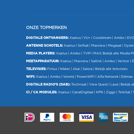
ONZE TOPMERKEN
DIGITALE ONTVANGERS:
Xsarius
|
VU+
| Coolstream |
Amiko
|
EV
ANTENNE SCHOTELS:
Xsarius
|
Selfsat
|
Maxview
|
Megasat
| Oyste
MEDIA PLAYERS:
Xsarius
|
Amiko
|
TVIP
|
MAG
Bekijk alle Media P
MEETAPPARATUUR:
Xsarius
|
Maxview
|
Satlink
|
Amiko
|
Venton
|
E
TELEVISIES:
Finlux
| Nikkei |
Akai
|
Salora
|
Bekijk alle televisies
WIFI:
Xsarius
|
Amiko
|
Vonets
|
PowerWIFI
|
Alfa Network
|
Edimax
DIGITALE RADIO'S (DAB):
Technisat
|
View Quest
|
Lava
|
Bekijk al
CI / CA MODULES:
Xsarius
|
CanalDigitaal
|
KPN
|
Ziggo
|
TeleSat
|
.