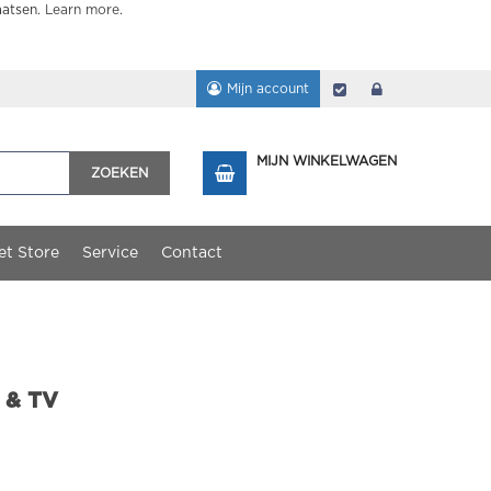
aatsen.
Learn more
.
Mijn account
Afrekenen
login
MIJN WINKELWAGEN
ZOEKEN
et Store
Service
Contact
l & TV