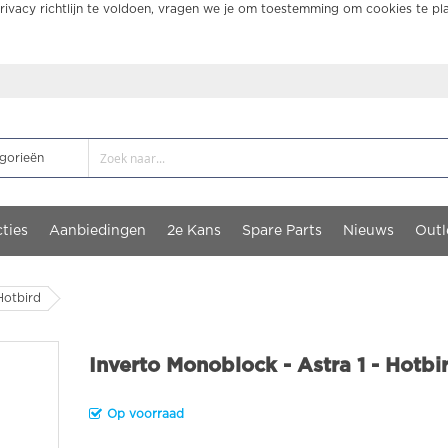
ivacy richtlijn te voldoen, vragen we je om toestemming om cookies te pl
ties
Aanbiedingen
2e Kans
Spare Parts
Nieuws
Outl
Hotbird
Inverto Monoblock - Astra 1 - Hotbi
Op voorraad