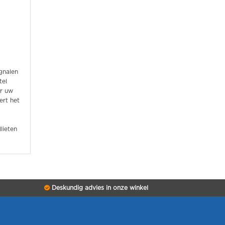
gnalen
tel
er uw
ert het
lieten
Deskundig advies in onze winkel