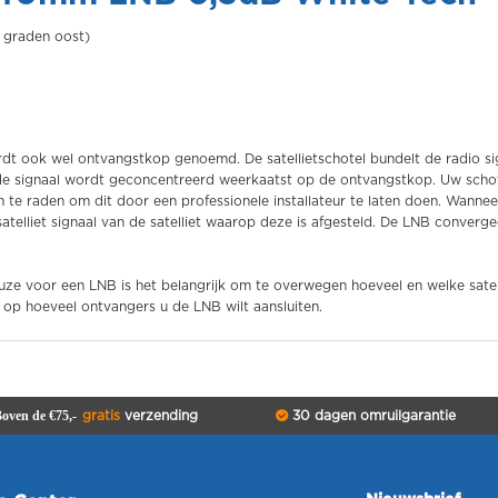
3 graden oost)
dt ook wel ontvangstkop genoemd. De satellietschotel bundelt de radio si
lde signaal wordt geconcentreerd weerkaatst op de ontvangstkop. Uw scho
aan te raden om dit door een professionele installateur te laten doen. Wanne
 satelliet signaal van de satelliet waarop deze is afgesteld. De LNB converge
euze voor een LNB is het belangrijk om te overwegen hoeveel en welke satel
n op hoeveel ontvangers u de LNB wilt aansluiten.
oven de €75,-
gratis
verzending
30 dagen omruilgarantie