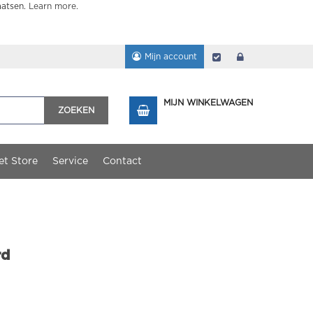
aatsen.
Learn more
.
Mijn account
Afrekenen
login
MIJN WINKELWAGEN
ZOEKEN
et Store
Service
Contact
rd