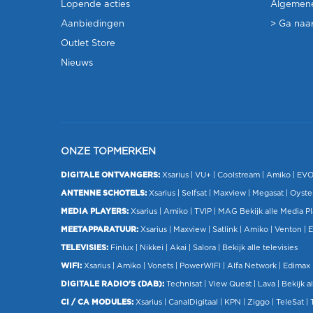
Lopende acties
Algemen
Aanbiedingen
> Ga naar
Outlet Store
Nieuws
ONZE TOPMERKEN
DIGITALE ONTVANGERS:
Xsarius
|
VU+
| Coolstream |
Amiko
|
EV
ANTENNE SCHOTELS:
Xsarius
|
Selfsat
|
Maxview
|
Megasat
| Oyste
MEDIA PLAYERS:
Xsarius
|
Amiko
|
TVIP
|
MAG
Bekijk alle Media P
MEETAPPARATUUR:
Xsarius
|
Maxview
|
Satlink
|
Amiko
|
Venton
|
E
TELEVISIES:
Finlux
| Nikkei |
Akai
|
Salora
|
Bekijk alle televisies
WIFI:
Xsarius
|
Amiko
|
Vonets
|
PowerWIFI
|
Alfa Network
|
Edimax
DIGITALE RADIO'S (DAB):
Technisat
|
View Quest
|
Lava
|
Bekijk al
CI / CA MODULES:
Xsarius
|
CanalDigitaal
|
KPN
|
Ziggo
|
TeleSat
|