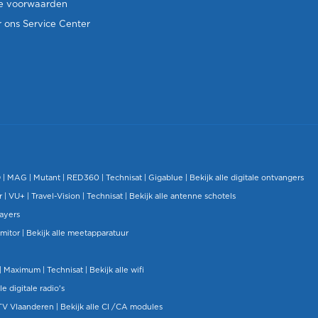
e voorwaarden
 ons Service Center
O
|
MAG
|
Mutant
| RED360 |
Technisat
|
Gigablue
|
Bekijk alle digitale ontvangers
r |
VU+
|
Travel-Vision
|
Technisat
|
Bekijk alle antenne schotels
layers
mitor
|
Bekijk alle meetapparatuur
| Maximum |
Technisat
|
Bekijk alle wifi
le digitale radio's
TV Vlaanderen
|
Bekijk alle CI /CA modules