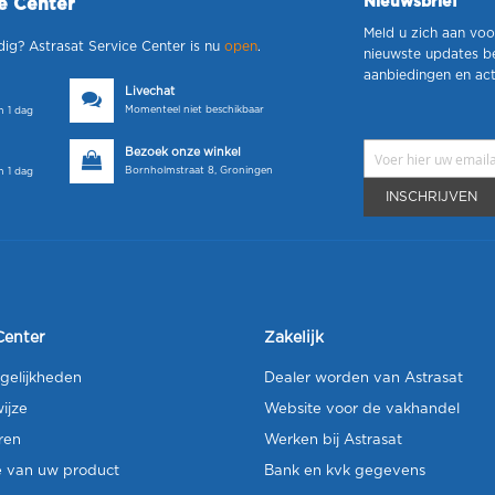
Nieuwsbrief
ce Center
Meld u zich aan voo
dig? Astrasat Service Center is nu
open
.
nieuwste updates b
aanbiedingen en act
Livechat
Momenteel niet beschikbaar
 1 dag
Bezoek onze winkel
Bornholmstraat 8, Groningen
 1 dag
INSCHRIJVEN
Center
Zakelijk
gelijkheden
Dealer worden van Astrasat
ijze
Website voor de vakhandel
ren
Werken bij Astrasat
e van uw product
Bank en kvk gegevens