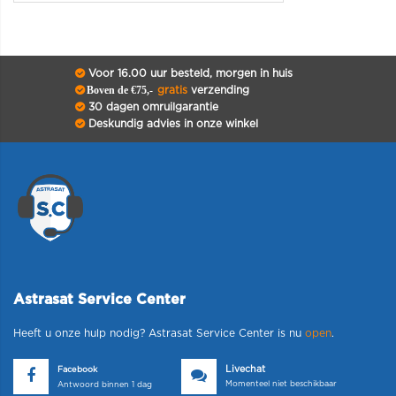
Voor 16.00 uur besteld, morgen in huis
Boven de €75,-
gratis
verzending
30 dagen omruilgarantie
Deskundig advies in onze winkel
Astrasat Service Center
Heeft u onze hulp nodig? Astrasat Service Center is nu
open
.
Livechat
Facebook
Momenteel niet beschikbaar
Antwoord binnen 1 dag