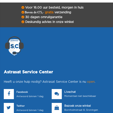
Voor 16.00 uur besteld, morgen in huis
Boven de €75,-
gratis
verzending
30 dagen omruilgarantie
Deskundig advies in onze winkel
Astrasat Service Center
Heeft u onze hulp nodig? Astrasat Service Center is nu
open
.
Livechat
Facebook
Momenteel niet beschikbaar
Antwoord binnen 1 dag
Bezoek onze winkel
Twitter
Bornholmstraat 8, Groningen
Antwoord binnen 1 dag