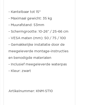
-
K
antelbaar tot
15°
- Maximaal gewicht:
35 kg
-
Muurafstand: 53mm
-
Schermgrootte: 10-26” / 25-66 cm
-
VESA maten (mm): 50 / 75 / 100
- G
emakkelijke installatie door de
meegeleverde montage-instructies
en benodigde materialen
-
Inclusief meegeleverde waterpas
- Kleur: zwart
Artikelnummer: KNM-ST10