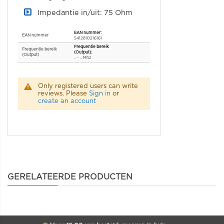
Impedantie in/uit: 75 Ohm
Specificaties
EAN nummer
5412810216161
Frequentie bereik
(Output)
.. ~ .. Mhz
Only registered users can write
reviews. Please
Sign in
or
create an account
GERELATEERDE PRODUCTEN