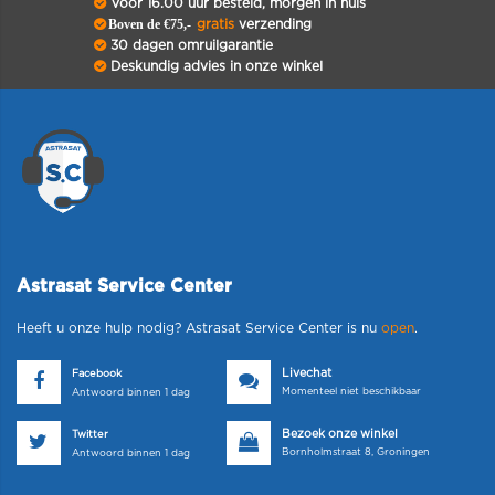
Voor 16.00 uur besteld, morgen in huis
Boven de €75,-
gratis
verzending
30 dagen omruilgarantie
Deskundig advies in onze winkel
Astrasat Service Center
Heeft u onze hulp nodig? Astrasat Service Center is nu
open
.
Livechat
Facebook
Momenteel niet beschikbaar
Antwoord binnen 1 dag
Bezoek onze winkel
Twitter
Bornholmstraat 8, Groningen
Antwoord binnen 1 dag