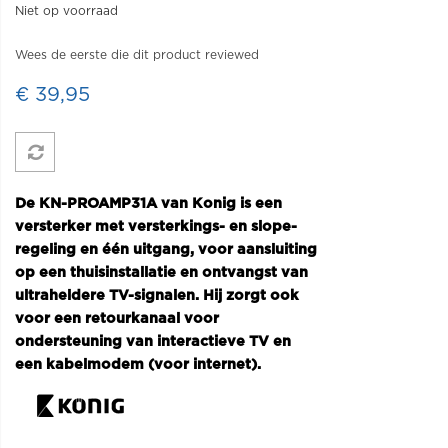
Niet op voorraad
Wees de eerste die dit product reviewed
€ 39,95
De KN-PROAMP31A van Konig is een
versterker met versterkings- en slope-
regeling en één uitgang, voor aansluiting
op een thuisinstallatie en ontvangst van
ultraheldere TV-signalen. Hij zorgt ook
voor een retourkanaal voor
ondersteuning van interactieve TV en
een kabelmodem (voor internet).