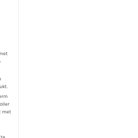
 met
n
n
ukt.
herm
oller
t met
 te