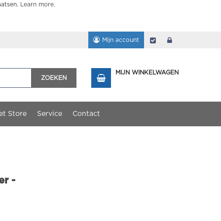
aatsen.
Learn more
.
Mijn account
Afrekenen
login
MIJN WINKELWAGEN
ZOEKEN
et Store
Service
Contact
r -