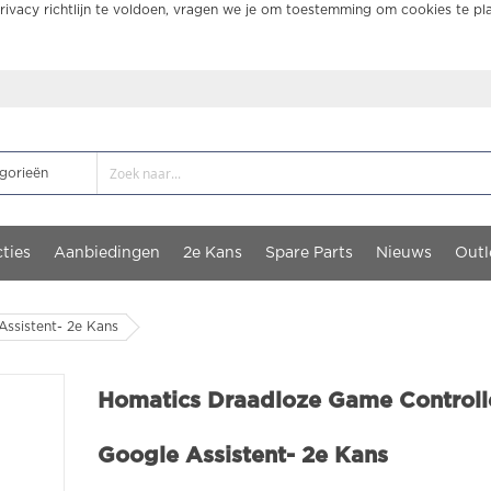
ivacy richtlijn te voldoen, vragen we je om toestemming om cookies te pl
ties
Aanbiedingen
2e Kans
Spare Parts
Nieuws
Outl
Assistent- 2e Kans
Homatics Draadloze Game Controlle
Google Assistent- 2e Kans