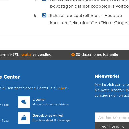
bevestigen dat het koppelen is voltoo
Schakel de controller uit - Houd de
knoppen "Microfoon" en "Home" inged
oven de €75,-
gratis
verzending
30 dagen omruilgarantie
Nieuwsbrief
ce Center
Meld u zich aan voo
dig? Astrasat Service Center is nu
open
.
nieuwste updates b
aanbiedingen en act
Livechat
Momenteel niet beschikbaar
 1 dag
Bezoek onze winkel
Bornholmstraat 8, Groningen
 1 dag
INSCHRIJVEN