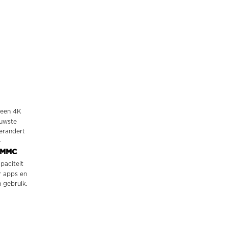
 een 4K
euwste
erandert
-
eMMC
paciteit
r apps en
n gebruik.