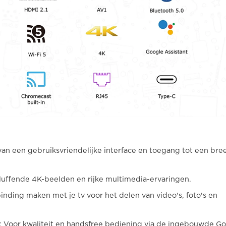
 van een gebruiksvriendelijke interface en toegang tot een bre
bluffende 4K-beelden en rijke multimedia-ervaringen.
inding maken met je tv voor het delen van video's, foto's en
: Voor kwaliteit en handsfree bediening via de ingebouwde G