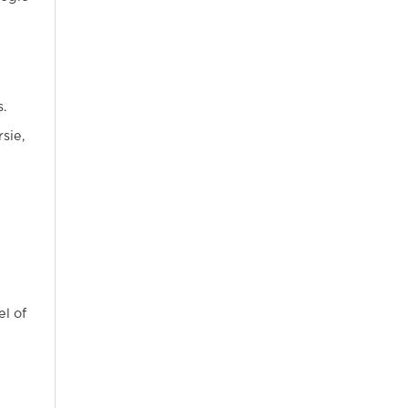
s.
sie,
l of