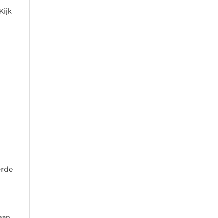
Kijk
erde
aan