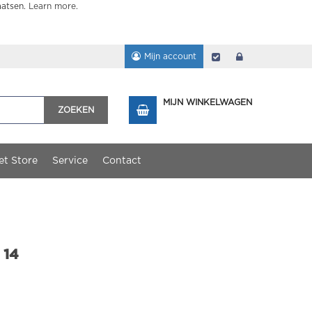
aatsen.
Learn more
.
Mijn account
Afrekenen
login
MIJN WINKELWAGEN
ZOEKEN
et Store
Service
Contact
 14