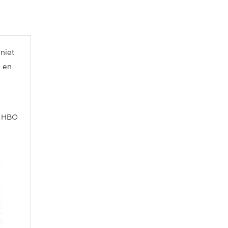
niet
g en
, HBO