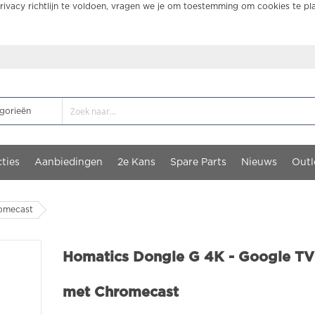
ivacy richtlijn te voldoen, vragen we je om toestemming om cookies te pl
ties
Aanbiedingen
2e Kans
Spare Parts
Nieuws
Outl
romecast
Homatics Dongle G 4K - Google TV
met Chromecast