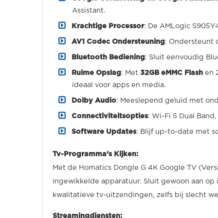
Assistant.
Krachtige Processor
: De AMLogic S905Y4-
AV1 Codec Ondersteuning
: Ondersteunt 
Bluetooth Bediening
: Sluit eenvoudig Bl
Ruime Opslag
: Met
32GB eMMC Flash
en 2
ideaal voor apps en media.
Dolby Audio
: Meeslepend geluid met ond
Connectiviteitsopties
: Wi-Fi 5 Dual Band
Software Updates
: Blijf up-to-date met 
Tv-Programma’s Kijken:
Met de Homatics Dongle G 4K Google TV (Versie 
ingewikkelde apparatuur. Sluit gewoon aan op i
kwalitatieve tv-uitzendingen, zelfs bij slecht we
Streamingdiensten: