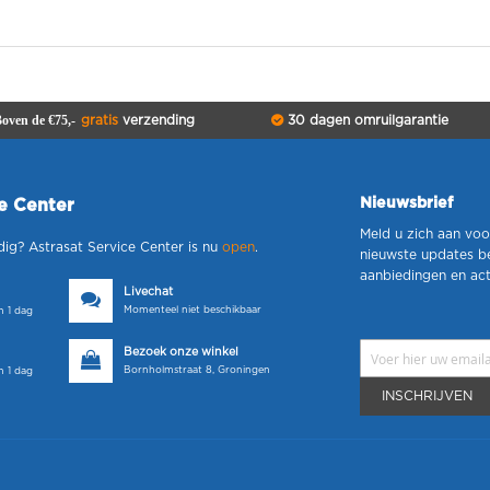
oven de €75,-
gratis
verzending
30 dagen omruilgarantie
Nieuwsbrief
ce Center
Meld u zich aan voo
dig? Astrasat Service Center is nu
open
.
nieuwste updates b
aanbiedingen en act
Livechat
Momenteel niet beschikbaar
 1 dag
Bezoek onze winkel
Bornholmstraat 8, Groningen
 1 dag
INSCHRIJVEN