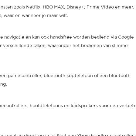
sten zoals Netflix, HBO MAX, Disney+, Prime Video en meer. 
s, waar en wanneer je maar wilt.
ve navigatie en kan ook handsfree worden bediend via Google
r verschillende taken, waaronder het bedienen van slimme
een gamecontroller, bluetooth koptelefoon of een bluetooth
ing.
controllers, hoofdtelefoons en luidsprekers voor een verbet
speel ze direct op je tv. Sluit een Xbox draadloze controller 