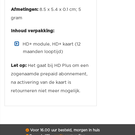
Afmetingen:
8.5 x 5.4 x 0.1 cm; 5
gram
Inhoud verpakking:
HD+ module, HD+ kaart (12
maanden looptijd)
Let op:
Het gaat bij HD Plus om een
zogenaamde prepaid abonnement,
na activering van de kaart is
retourneren niet meer mogelijk.
Voor 16.00 uur besteld, morgen in huis