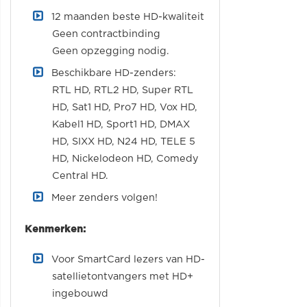
12 maanden beste HD-kwaliteit
Geen contractbinding
Geen opzegging nodig.
Beschikbare HD-zenders:
RTL HD, RTL2 HD, Super RTL
HD, Sat1 HD, Pro7 HD, Vox HD,
Kabel1 HD, Sport1 HD, DMAX
HD, SIXX HD, N24 HD, TELE 5
HD, Nickelodeon HD, Comedy
Central HD.
Meer zenders volgen!
Kenmerken:
Voor SmartCard lezers van HD-
satellietontvangers met HD+
ingebouwd