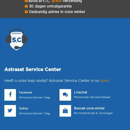
Boven de €75,-
gratis
verzending
30 dagen omruilgarantie
Deskundig advies in onze winkel
Astrasat Service Center
Heeft u onze hulp nodig? Astrasat Service Center is nu
open
.
Livechat
Facebook
Momenteel niet beschikbaar
Antwoord binnen 1 dag
Bezoek onze winkel
Twitter
Bornholmstraat 8, Groningen
Antwoord binnen 1 dag