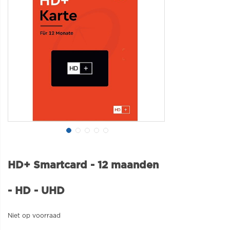
HD+ Smartcard - 12 maanden
- HD - UHD
Niet op voorraad