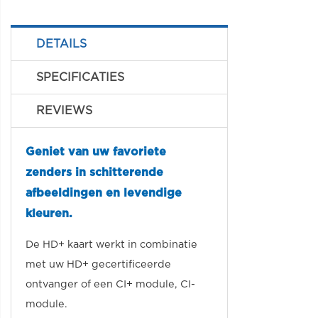
DETAILS
SPECIFICATIES
REVIEWS
Geniet van uw favoriete
zenders in schitterende
afbeeldingen en levendige
kleuren.
De HD+ kaart werkt in combinatie
met uw HD+ gecertificeerde
ontvanger of een CI+ module, CI-
module.