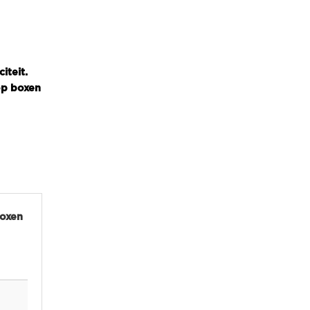
iteit.
op boxen
boxen