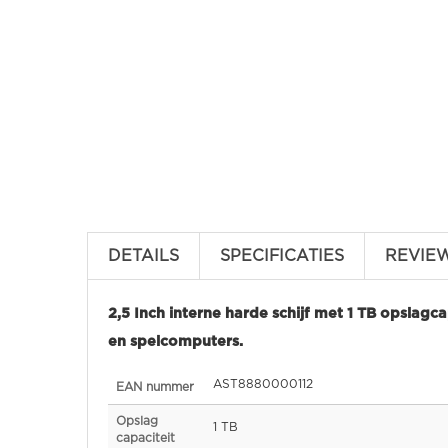
DETAILS
SPECIFICATIES
REVIE
2,5 Inch interne harde schijf met 1 TB opslagc
en spelcomputers.
Specificaties
AST8880000112
EAN nummer
Opslag
1 TB
capaciteit