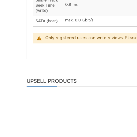
Single Track
0.8 ms
Seek Time
(write)
max. 6.0 Gbit/s
SATA (host)
Only registered users can write reviews. Pleas
UPSELL PRODUCTS