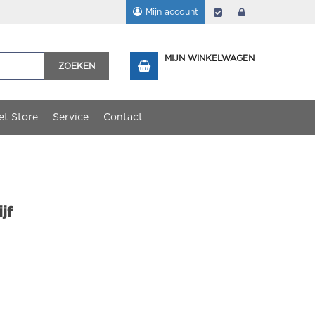
Mijn account
Afrekenen
login
MIJN WINKELWAGEN
ZOEKEN
et Store
Service
Contact
jf