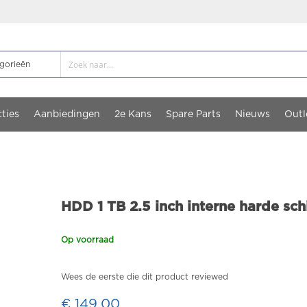
ties
Aanbiedingen
2e Kans
Spare Parts
Nieuws
Outl
HDD 1 TB 2.5 inch interne harde schi
Op voorraad
Wees de eerste die dit product reviewed
€ 149,00