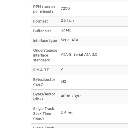
RPM (toeren
7200
per minuut)
2.5 Inch
Formaat
32 MB
Buffer size
Serial ATA
Interface type
Ondersteunde
ATA-8, Serial ATA 3.0
interface
standaard
✔
S.M.A.R.T
Bytes/sector
512
(host)
Bytes/sector
4096 kByte
(disk)
Single Track
0.6 ms
Seek Time
(read)