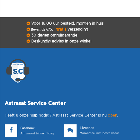
Voor 16.00 uur besteld, morgen in huis
Boven de €75,-
gratis
verzending
30 dagen omruilgarantie
Deskundig advies in onze winkel
Astrasat Service Center
Heeft u onze hulp nodig? Astrasat Service Center is nu
open
.
Livechat
Facebook
Momenteel niet beschikbaar
Antwoord binnen 1 dag