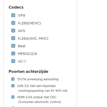
Codecs
VP9
H.265(HEVC)
AVS
H.264(AVC, MVC)
Real
MPEG1/2/4
VC-1
Poorten achterzijde
12V/1A powerplug aansluiting
USB 3.0 met een maximale
voedingsspanning van 5V 900 mA
HDMI 2.0A output met CEC
(Consumer electronic control)